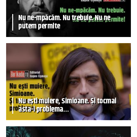
Nu ne-mpăcăm. Nu trebuie. Nu ne
putem permite
Nu ești muiere, Simioane. Și tocmai
asta-i problema…