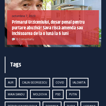
octombrie 7, 2023
Primarul Urziceniului, dosar penal pentru
purtare abuzivă! Sava riscă amenda sau
închisoarea de la o lună la 6 luni
0 Comentariu
Tags
AUR
CALIN GEORGESCU
COVID
IALOMITA
MAIA SANDU
MOLDOVA
PSD
PUTIN