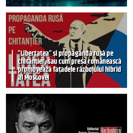
”Libertatea” și propaganda rusă pe
chitanțier, sau cum presa românească
promovează fațadele războiului hibrid
al Moscovei