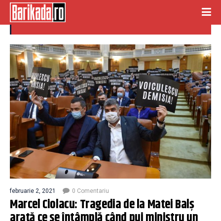
demisia voiculescu
februarie 2, 2021
0 Comentariu
Marcel Ciolacu: Tragedia de la Matei Balș
arată ce se întâmplă când pui ministru un