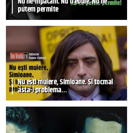
Nu ne-mpăcăm. Nu trebuie. Nu ne
putem permite
Nu ești muiere, Simioane. Și tocmai
asta-i problema…