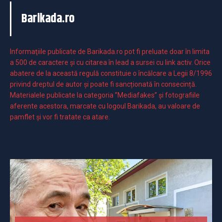
Barikada.ro
Informaţiile publicate de Barikada.ro pot fi preluate doar în limita
a 500 de caractere şi cu citarea în lead a sursei cu link activ. Orice
abatere de la această regulă constituie o încălcare a Legii 8/1996
privind dreptul de autor și poate fi sancționată în consecință.
Materialele publicate la categoria ”Mediafakes” și fotografiile
aferente acestora, marcate cu logoul Barikada, au valoare de
pamflet și vor fi tratate ca atare.