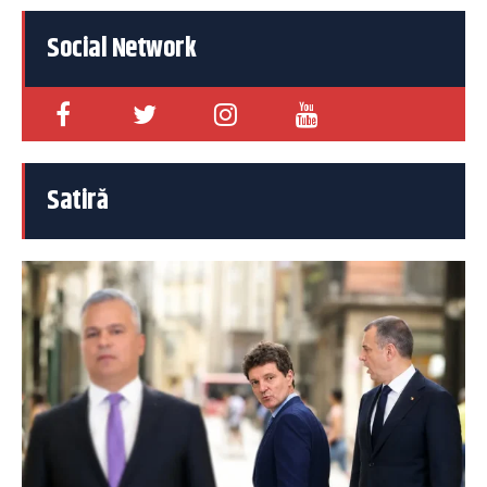
Social Network
Satiră