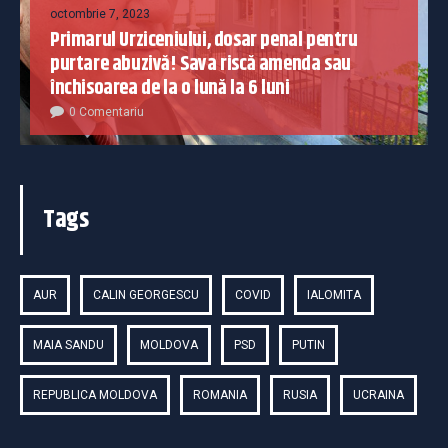
octombrie 7, 2023
Primarul Urziceniului, dosar penal pentru
purtare abuzivă! Sava riscă amenda sau
închisoarea de la o lună la 6 luni
0 Comentariu
Tags
AUR
CALIN GEORGESCU
COVID
IALOMITA
MAIA SANDU
MOLDOVA
PSD
PUTIN
REPUBLICA MOLDOVA
ROMANIA
RUSIA
UCRAINA