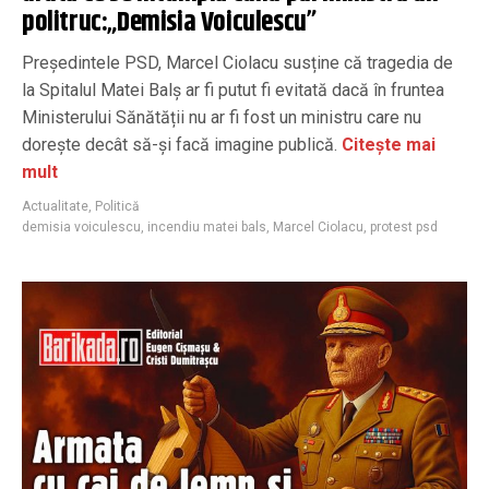
politruc:„Demisia Voiculescu”
Președintele PSD, Marcel Ciolacu susține că tragedia de
la Spitalul Matei Balș ar fi putut fi evitată dacă în fruntea
Ministerului Sănătății nu ar fi fost un ministru care nu
dorește decât să-și facă imagine publică.
Citește mai
mult
Actualitate
,
Politică
demisia voiculescu
,
incendiu matei bals
,
Marcel Ciolacu
,
protest psd