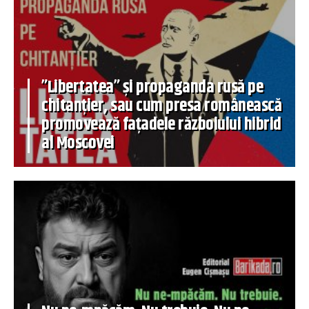
”Libertatea” și propaganda rusă pe
chitanțier, sau cum presa românească
promovează fațadele războiului hibrid
al Moscovei