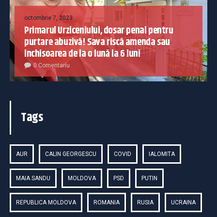
octombrie 7, 2023
Primarul Urziceniului, dosar penal pentru
purtare abuzivă! Sava riscă amenda sau
închisoarea de la o lună la 6 luni
0 Comentariu
Tags
AUR
CALIN GEORGESCU
COVID
IALOMITA
MAIA SANDU
MOLDOVA
PSD
PUTIN
REPUBLICA MOLDOVA
ROMANIA
RUSIA
UCRAINA