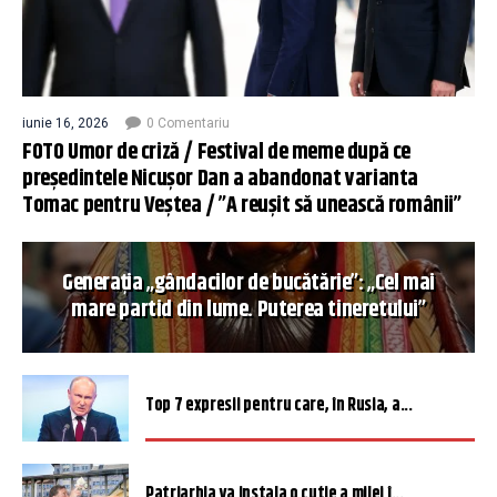
iunie 16, 2026
0 Comentariu
FOTO Umor de criză / Festival de meme după ce
președintele Nicușor Dan a abandonat varianta
Tomac pentru Veștea / ”A reușit să unească românii”
Generația „gândacilor de bucătărie”: „Cel mai
mare partid din lume. Puterea tineretului”
Top 7 expresii pentru care, în Rusia, a...
Patriarhia va instala o cutie a milei î...