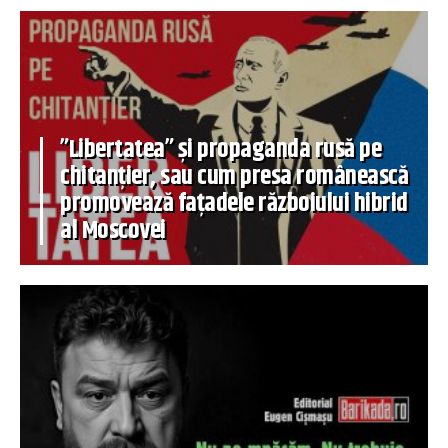
”Libertatea” și propaganda rusă pe
chitanțier, sau cum presa românească
promovează fațadele războiului hibrid
al Moscovei