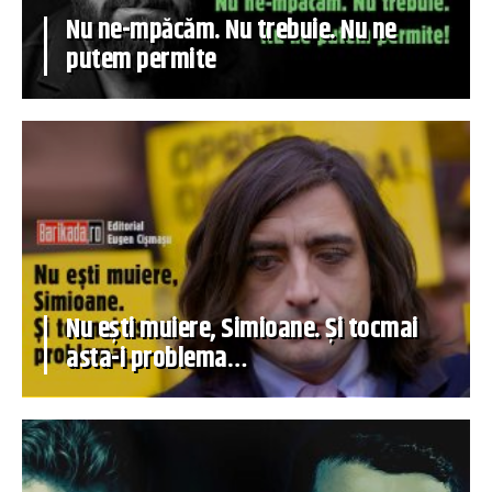
Nu ne-mpăcăm. Nu trebuie. Nu ne
putem permite
Nu ești muiere, Simioane. Și tocmai
asta-i problema…