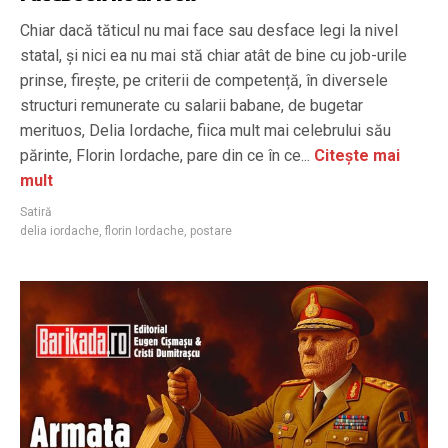
Chiar dacă tăticul nu mai face sau desface legi la nivel
statal, și nici ea nu mai stă chiar atât de bine cu job-urile
prinse, firește, pe criterii de competență, în diversele
structuri remunerate cu salarii babane, de bugetar
merituos, Delia Iordache, fiica mult mai celebrului său
părinte, Florin Iordache, pare din ce în ce...
Citește mai
mult
Satiră
delia iordache
,
florin Iordache
,
postare