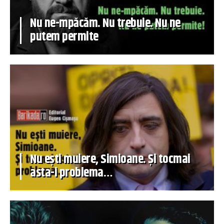
Nu ne-mpăcăm. Nu trebuie. Nu ne
putem permite
Nu ești muiere, Simioane. Și tocmai
asta-i problema…