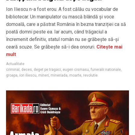
Ion Iliescu n-a fost erou. A fost călău cu vocabular de
bibliotecar. Un manipulator cu mască blândă și voce
domoală, care a păstrat România în bezna tranziției ca să
poată domni peste ea. Iar acum, când trăgaciul a
încremenit definitiv, statul român nu se grăbește să-și
ceară scuze. Se grăbește să-i dea onoruri.
Citește mai
mult
Actualitate
criminal
,
deces
,
deget pe tragaci
,
eugen cismasu
,
funeralii nationale
,
groapa
,
ion iliescu
,
mineri
,
mineriada
,
moarte
,
revolutie