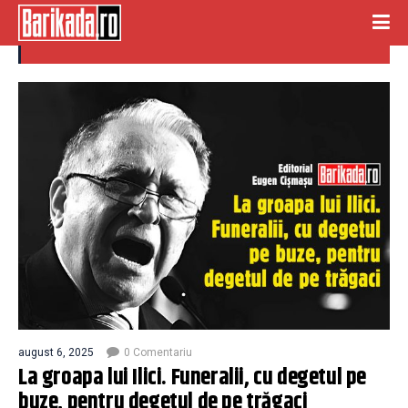
deget pe tragaci
august 6, 2025
0 Comentariu
La groapa lui Ilici. Funeralii, cu degetul pe
buze, pentru degetul de pe trăgaci