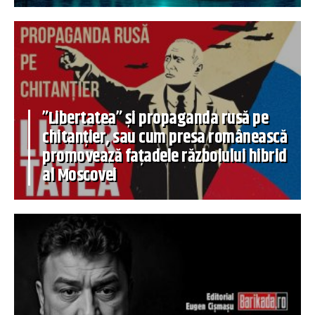
”Libertatea” și propaganda rusă pe
chitanțier, sau cum presa românească
promovează fațadele războiului hibrid
al Moscovei