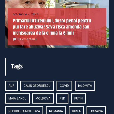
octombrie 7, 2023
Primarul Urziceniului, dosar penal pentru
purtare abuzivă! Sava riscă amenda sau
închisoarea de la o lună la 6 luni
0 Comentariu
Tags
AUR
CALIN GEORGESCU
COVID
IALOMITA
MAIA SANDU
MOLDOVA
PSD
PUTIN
REPUBLICA MOLDOVA
ROMANIA
RUSIA
UCRAINA