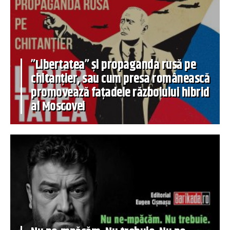
”Libertatea” și propaganda rusă pe
chitanțier, sau cum presa românească
promovează fațadele războiului hibrid
al Moscovei