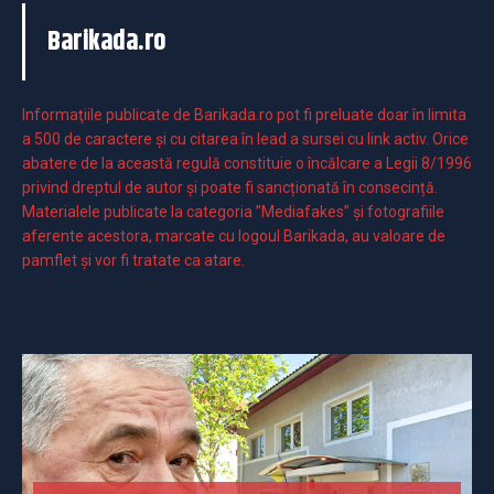
Barikada.ro
Informaţiile publicate de Barikada.ro pot fi preluate doar în limita
a 500 de caractere şi cu citarea în lead a sursei cu link activ. Orice
abatere de la această regulă constituie o încălcare a Legii 8/1996
privind dreptul de autor și poate fi sancționată în consecință.
Materialele publicate la categoria ”Mediafakes” și fotografiile
aferente acestora, marcate cu logoul Barikada, au valoare de
pamflet și vor fi tratate ca atare.