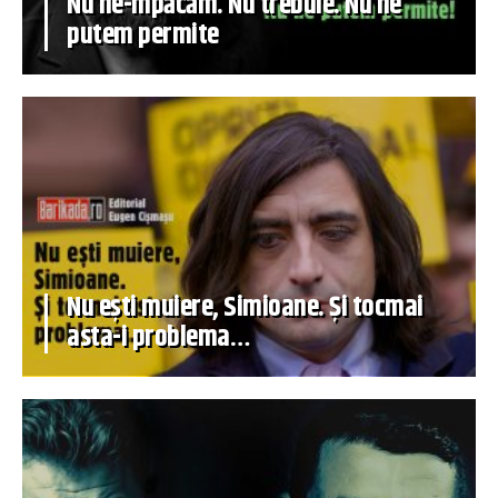
Nu ne-mpăcăm. Nu trebuie. Nu ne
putem permite
Nu ești muiere, Simioane. Și tocmai
asta-i problema…