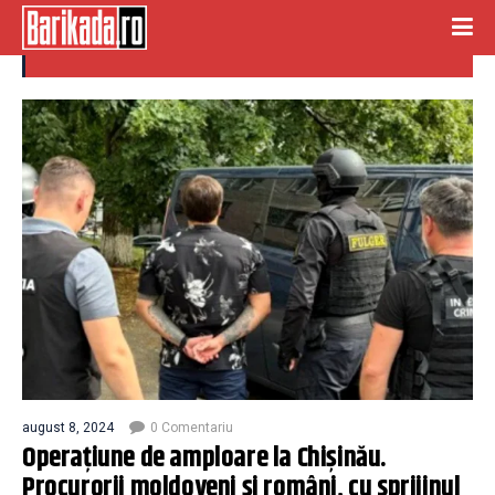
deep fake
august 8, 2024
0 Comentariu
Operațiune de amploare la Chișinău.
Procurorii moldoveni și români, cu sprijinul