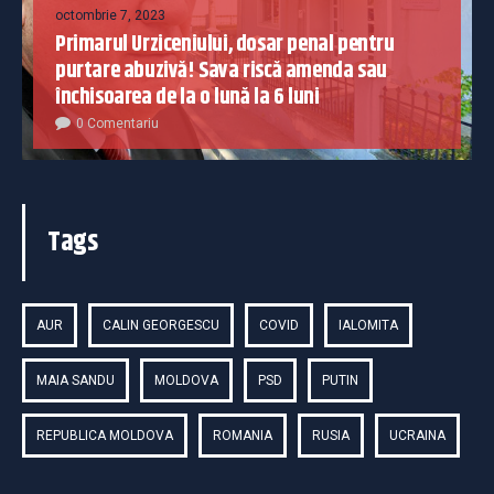
octombrie 7, 2023
Primarul Urziceniului, dosar penal pentru
purtare abuzivă! Sava riscă amenda sau
închisoarea de la o lună la 6 luni
0 Comentariu
Tags
AUR
CALIN GEORGESCU
COVID
IALOMITA
MAIA SANDU
MOLDOVA
PSD
PUTIN
REPUBLICA MOLDOVA
ROMANIA
RUSIA
UCRAINA