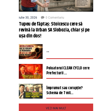
iulie 30, 2026
0 Comentariu
Tupeu de făptaș: Stoicescu cere să
revină la Urban SA Slobozia, chiar și pe
ușa din dos!
...
Poluatorul CLEAN CYCLO cere
Prefecturii ...
Împrumut sau corupție?
Schema de 7 mil...
VEZI MAI MULT