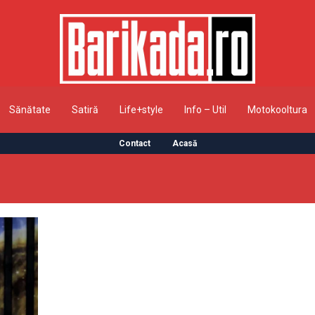
Sănătate
Satiră
Life+style
Info – Util
Motokooltura
Contact
Acasă