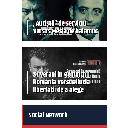
„Autiștii” de serviciu
versus Mesia de balamuc
Suverani în genunchi!
România versus iluzia
libertății de a alege
Social Network