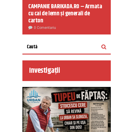
CAMPANIE BARIKADA.RO – Armata
cu cai de lemn și generali de
carton
0 Comentariu
Investigații