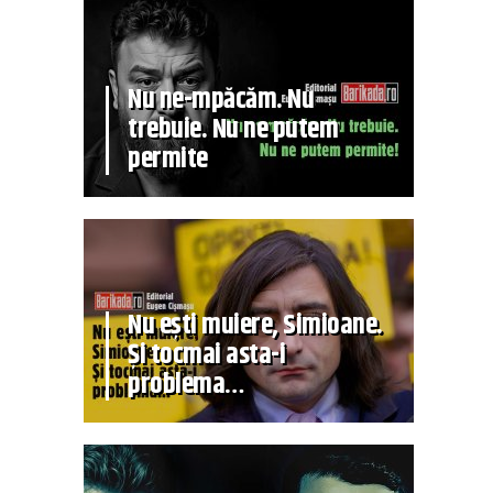
Nu ne-mpăcăm. Nu
trebuie. Nu ne putem
permite
Nu ești muiere, Simioane.
Și tocmai asta-i
problema…