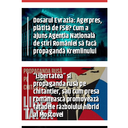
Dosarul Evrazia: Agerpres,
plătită de FSB? Cum a
ajuns Agenția Națională
de știri României să facă
propagandă Kremlinului
”Libertatea” și
propaganda rusă pe
chitanțier, sau cum presa
românească promovează
fațadele războiului hibrid
al Moscovei