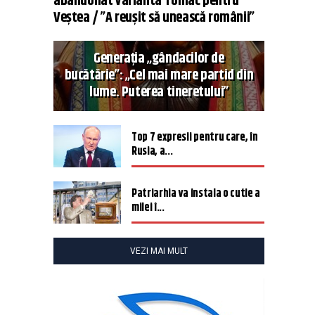
abandonat varianta Tomac pentru
Veștea / ”A reușit să unească românii”
Generația „gândacilor de
bucătărie”: „Cel mai mare partid din
lume. Puterea tineretului”
Top 7 expresii pentru care, în
Rusia, a...
Patriarhia va instala o cutie a
milei î...
VEZI MAI MULT