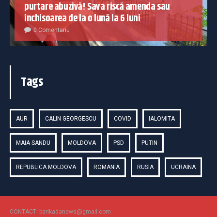
purtare abuzivă! Sava riscă amenda sau
închisoarea de la o lună la 6 luni
0 Comentariu
Tags
AUR
CALIN GEORGESCU
COVID
IALOMITA
MAIA SANDU
MOLDOVA
PSD
PUTIN
REPUBLICA MOLDOVA
ROMANIA
RUSIA
UCRAINA
CONTACT: barikadanews@gmail.com