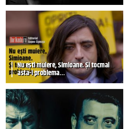
Nu ești muiere, Simioane. Și tocmai
asta-i problema…