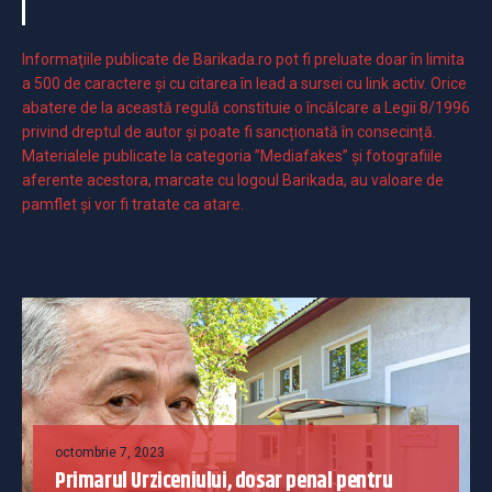
Informaţiile publicate de Barikada.ro pot fi preluate doar în limita
a 500 de caractere şi cu citarea în lead a sursei cu link activ. Orice
abatere de la această regulă constituie o încălcare a Legii 8/1996
privind dreptul de autor și poate fi sancționată în consecință.
Materialele publicate la categoria ”Mediafakes” și fotografiile
aferente acestora, marcate cu logoul Barikada, au valoare de
pamflet și vor fi tratate ca atare.
octombrie 7, 2023
Primarul Urziceniului, dosar penal pentru