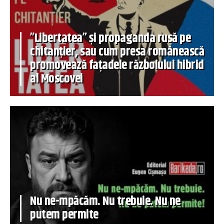
”Libertatea” și propaganda rusă pe
chitanțier, sau cum presa românească
promovează fațadele războiului hibrid
al Moscovei
Nu ne-mpăcăm. Nu trebuie. Nu ne
putem permite