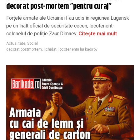
decorat post-mortem ”pentru curaj”
Forțele armate ale Ucrainei l-au ucis în regiunea Lugansk
pe un înalt oficial de securitate cecen, locotenent-
colonelul de poliție Zaur Dimaev.
Citește mai mult
Actualitate
,
Social
decorat postmortem
,
lichidat
,
locotenentii lui kadirov