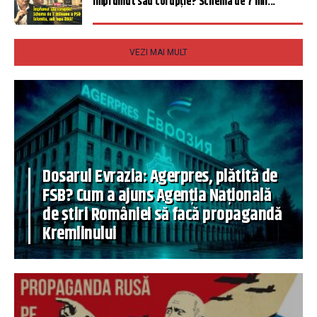
Împrumut sau corupție? Schema de 7 mil...
VEZI MAI MULT
Dosarul Evrazia: Agerpres, plătită de
FSB? Cum a ajuns Agenția Națională
de știri României să facă propagandă
Kremlinului