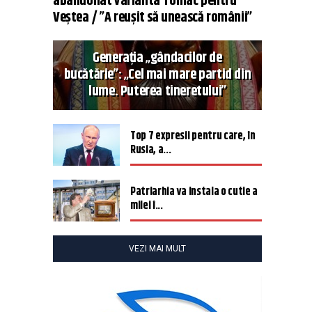
abandonat varianta Tomac pentru
Veștea / ”A reușit să unească românii”
Generația „gândacilor de
bucătărie”: „Cel mai mare partid din
lume. Puterea tineretului”
Top 7 expresii pentru care, în
Rusia, a...
Patriarhia va instala o cutie a
milei î...
VEZI MAI MULT