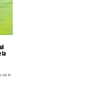
ul
 la
u-se în