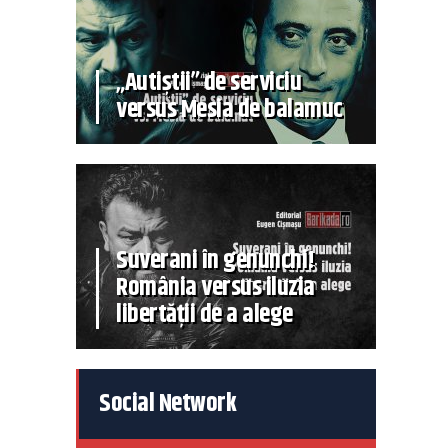
„Autiștii” de serviciu
versus Mesia de balamuc
Suverani în genunchi!
România versus iluzia
libertății de a alege
Social Network