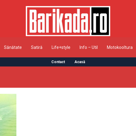
Sănătate
Satiră
Life+style
Info – Util
Motokooltura
Contact
Acasă