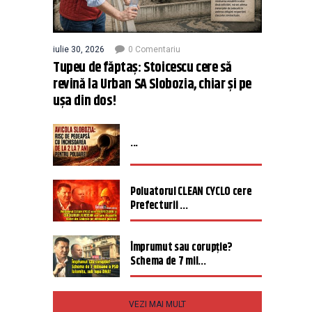
iulie 30, 2026
0 Comentariu
Tupeu de făptaș: Stoicescu cere să
revină la Urban SA Slobozia, chiar și pe
ușa din dos!
...
Poluatorul CLEAN CYCLO cere
Prefecturii ...
Împrumut sau corupție?
Schema de 7 mil...
VEZI MAI MULT