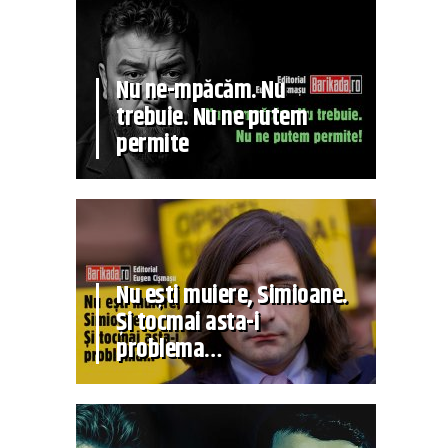
Nu ne-mpăcăm. Nu
trebuie. Nu ne putem
permite
Nu ești muiere, Simioane.
Și tocmai asta-i
problema…