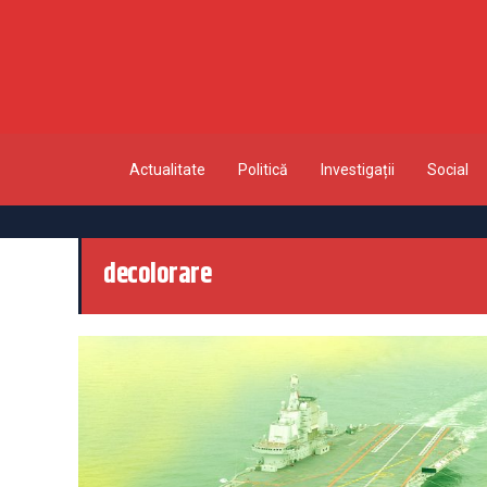
Actualitate
Politică
Investigații
Social
decolorare