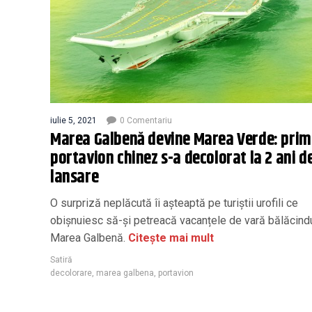
iulie 5, 2021
0 Comentariu
Marea Galbenă devine Marea Verde: prim
portavion chinez s-a decolorat la 2 ani de
lansare
O surpriză neplăcută îi așteaptă pe turiștii urofili ce
obișnuiesc să-și petreacă vacanțele de vară bălăcind
Marea Galbenă.
Citește mai mult
Satiră
decolorare
,
marea galbena
,
portavion