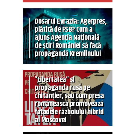
Dosarul Evrazia: Agerpres,
plătită de FSB? Cum a
ajuns Agenția Națională
de știri României să facă
propagandă Kremlinului
”Libertatea” și
propaganda rusă pe
chitanțier, sau cum presa
românească promovează
fațadele războiului hibrid
al Moscovei