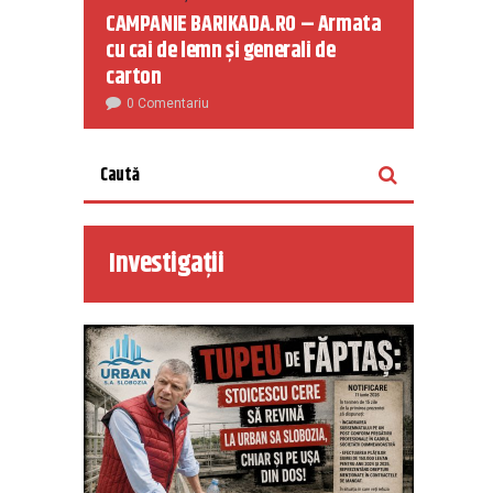
CAMPANIE BARIKADA.RO – Armata
cu cai de lemn și generali de
carton
0 Comentariu
Investigații