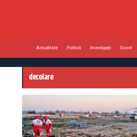
Actualitate
Politică
Investigații
Social
decolare