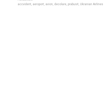
accvident
,
aeroport
,
avion
,
decolare
,
prabusit
,
Ukranian Airlines