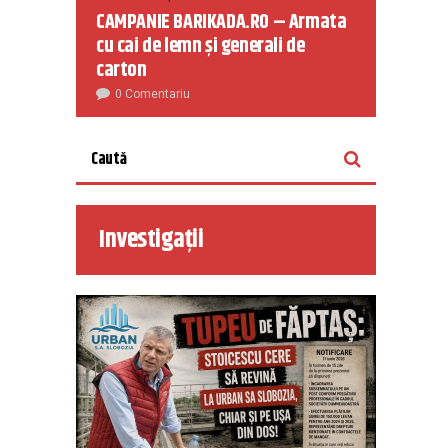
CAMPANIE BARIKADA.RO – Armata
cu cai de lemn și generali de
carton
0 Comentariu
Investigații