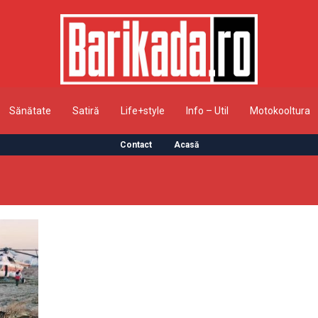
Sănătate
Satiră
Life+style
Info – Util
Motokooltura
Contact
Acasă