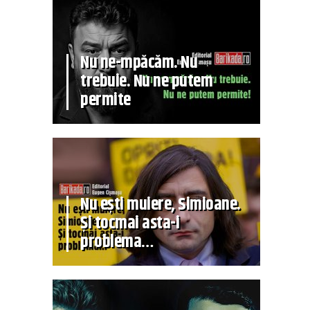
Nu ne-mpăcăm. Nu
trebuie. Nu ne putem
permite
Nu ești muiere, Simioane.
Și tocmai asta-i
problema…