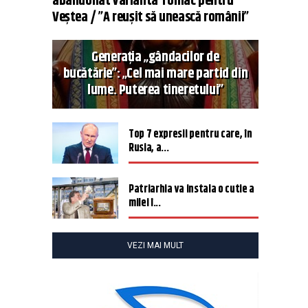
abandonat varianta Tomac pentru
Veștea / ”A reușit să unească românii”
Generația „gândacilor de
bucătărie”: „Cel mai mare partid din
lume. Puterea tineretului”
Top 7 expresii pentru care, în
Rusia, a...
Patriarhia va instala o cutie a
milei î...
VEZI MAI MULT