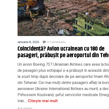
ianuarie 8, 2020
0 Comentariu
Coincidență? Avion ucrainean cu 180 de
pasageri, prăbușit pe aeroportul din Teh
Un avion Boeing 737 Ukrainian Airlines care avea la b
de pasageri plus echipajul s-a prăbușit în această dim
la scurt timp după decolare de pe aeroportul Imam K
din Teheran. Cei mai mulți dintre pasagerii aflați la bor
aeronavei Ukraine International Airlines au murit, a dec
Pirhossein Koulivand, șeful serviciilor medicale Eme
Iran....
Citește mai mult
Actualitate