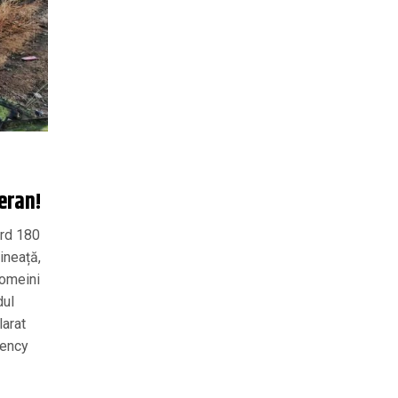
eran!
ord 180
ineață,
homeini
dul
larat
gency