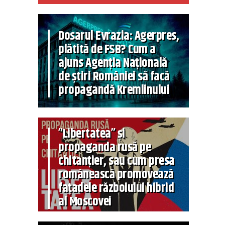
Dosarul Evrazia: Agerpres,
plătită de FSB? Cum a
ajuns Agenția Națională
de știri României să facă
propagandă Kremlinului
”Libertatea” și
propaganda rusă pe
chitanțier, sau cum presa
românească promovează
fațadele războiului hibrid
al Moscovei