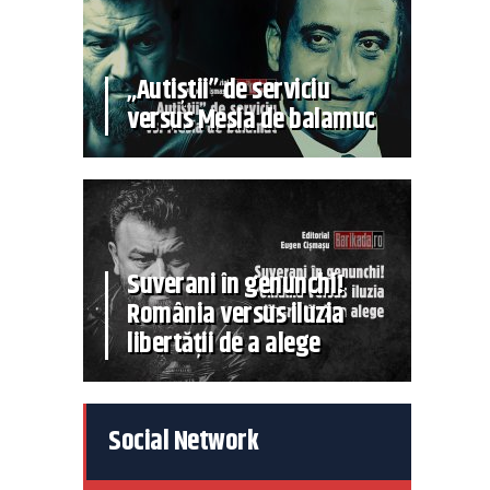
„Autiștii” de serviciu
versus Mesia de balamuc
Suverani în genunchi!
România versus iluzia
libertății de a alege
Social Network