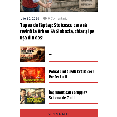
iulie 30, 2026
0 Comentariu
Tupeu de făptaș: Stoicescu cere să
revină la Urban SA Slobozia, chiar și pe
ușa din dos!
...
Poluatorul CLEAN CYCLO cere
Prefecturii ...
Împrumut sau corupție?
Schema de 7 mil...
VEZI MAI MULT