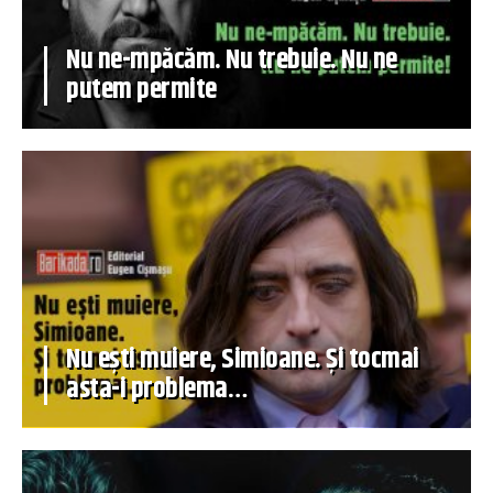
Nu ne-mpăcăm. Nu trebuie. Nu ne
putem permite
Nu ești muiere, Simioane. Și tocmai
asta-i problema…