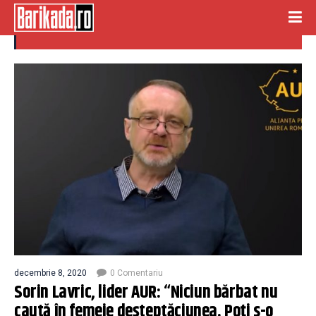
decoct de femeie
decembrie 8, 2020
0 Comentariu
Sorin Lavric, lider AUR: “Niciun bărbat nu
caută în femeie deșteptăciunea. Poţi s-o