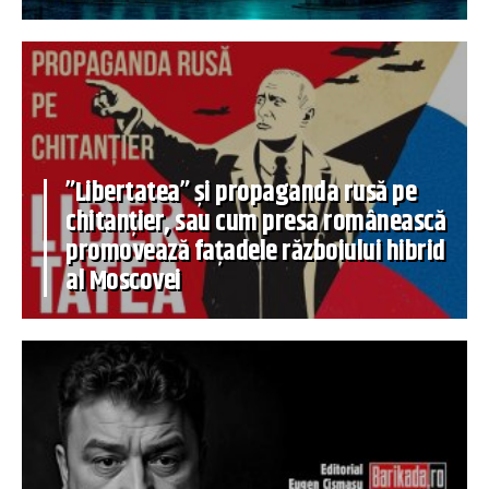
”Libertatea” și propaganda rusă pe
chitanțier, sau cum presa românească
promovează fațadele războiului hibrid
al Moscovei