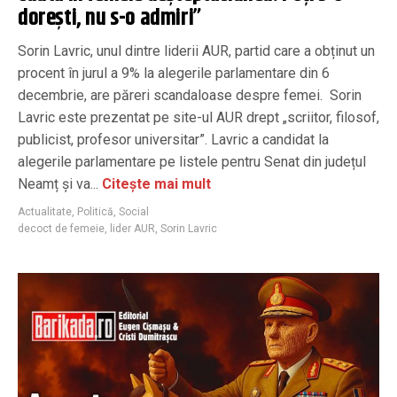
doreşti, nu s-o admiri”
Sorin Lavric, unul dintre liderii AUR, partid care a obținut un
procent în jurul a 9% la alegerile parlamentare din 6
decembrie, are păreri scandaloase despre femei. Sorin
Lavric este prezentat pe site-ul AUR drept „scriitor, filosof,
publicist, profesor universitar”. Lavric a candidat la
alegerile parlamentare pe listele pentru Senat din județul
Neamț și va...
Citește mai mult
Actualitate
,
Politică
,
Social
decoct de femeie
,
lider AUR
,
Sorin Lavric