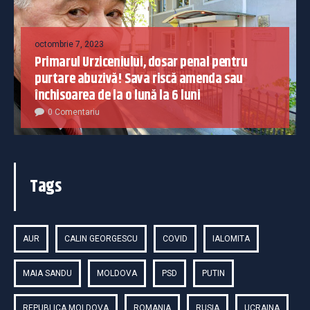
octombrie 7, 2023
Primarul Urziceniului, dosar penal pentru
purtare abuzivă! Sava riscă amenda sau
închisoarea de la o lună la 6 luni
0 Comentariu
Tags
AUR
CALIN GEORGESCU
COVID
IALOMITA
MAIA SANDU
MOLDOVA
PSD
PUTIN
REPUBLICA MOLDOVA
ROMANIA
RUSIA
UCRAINA