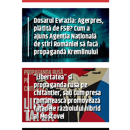
Dosarul Evrazia: Agerpres,
plătită de FSB? Cum a
ajuns Agenția Națională
de știri României să facă
propagandă Kremlinului
”Libertatea” și
propaganda rusă pe
chitanțier, sau cum presa
românească promovează
fațadele războiului hibrid
al Moscovei