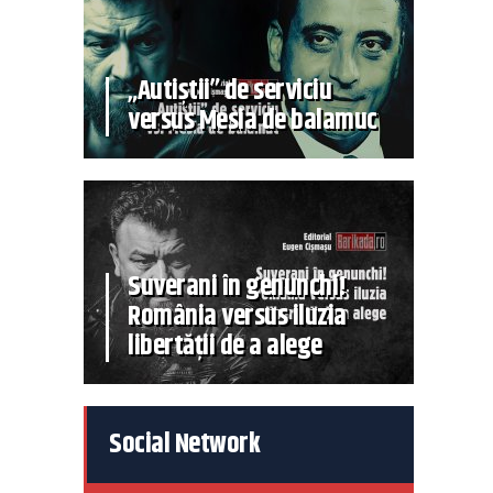
„Autiștii” de serviciu
versus Mesia de balamuc
Suverani în genunchi!
România versus iluzia
libertății de a alege
Social Network