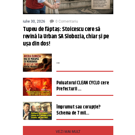
iulie 30, 2026
0 Comentariu
Tupeu de făptaș: Stoicescu cere să
revină la Urban SA Slobozia, chiar și pe
ușa din dos!
...
Poluatorul CLEAN CYCLO cere
Prefecturii ...
Împrumut sau corupție?
Schema de 7 mil...
VEZI MAI MULT