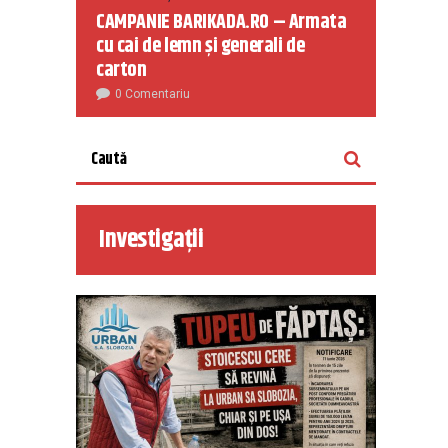
CAMPANIE BARIKADA.RO – Armata
cu cai de lemn și generali de
carton
0 Comentariu
Investigații