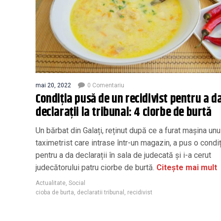
mai 20, 2022
0 Comentariu
Condiția pusă de un recidivist pentru a d
declarații la tribunal: 4 ciorbe de burtă
Un bărbat din Galați, reținut după ce a furat maşina unu
taximetrist care intrase într-un magazin, a pus o condi
pentru a da declarații în sala de judecată și i-a cerut
judecătorului patru ciorbe de burtă.
Citește mai mult
Actualitate
,
Social
cioba de burta
,
declaratii tribunal
,
recidivist