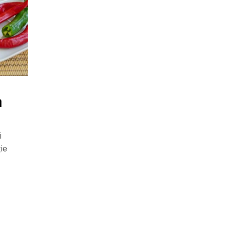
a
i
ție