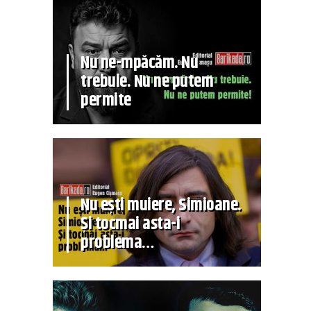
Nu ne-mpăcăm. Nu
trebuie. Nu ne putem
permite
Nu ești muiere, Simioane.
Și tocmai asta-i
problema…