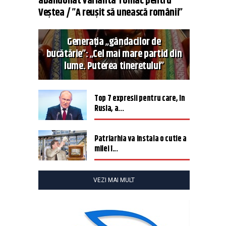
abandonat varianta Tomac pentru
Veștea / ”A reușit să unească românii”
Generația „gândacilor de
bucătărie”: „Cel mai mare partid din
lume. Puterea tineretului”
Top 7 expresii pentru care, în
Rusia, a...
Patriarhia va instala o cutie a
milei î...
VEZI MAI MULT