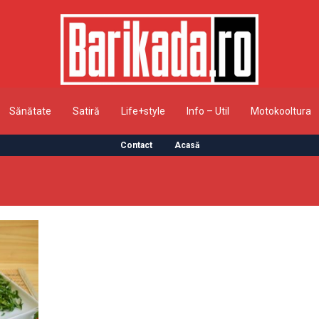
Sănătate
Satiră
Life+style
Info – Util
Motokooltura
Contact
Acasă