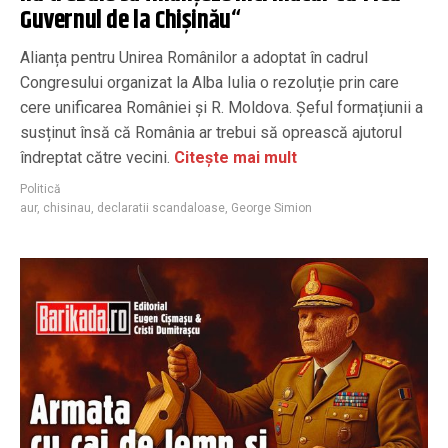
Guvernul de la Chişinău“
Alianța pentru Unirea Românilor a adoptat în cadrul
Congresului organizat la Alba Iulia o rezoluție prin care
cere unificarea României și R. Moldova. Șeful formațiunii a
susținut însă că România ar trebui să oprească ajutorul
îndreptat către vecini.
Citește mai mult
Politică
aur
,
chisinau
,
declaratii scandaloase
,
George Simion