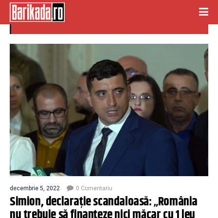
declaratii scandaloase
decembrie 5, 2022
0 Comentariu
Simion, declarație scandaloasă: „România
nu trebuie să finanţeze nici măcar cu 1 leu