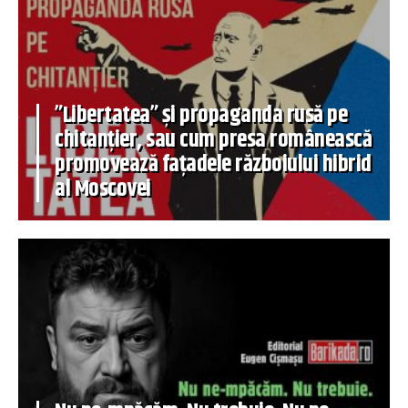
”Libertatea” și propaganda rusă pe
chitanțier, sau cum presa românească
promovează fațadele războiului hibrid
al Moscovei