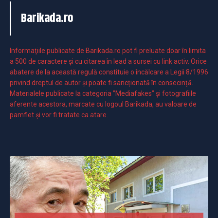
Barikada.ro
Informaţiile publicate de Barikada.ro pot fi preluate doar în limita
a 500 de caractere şi cu citarea în lead a sursei cu link activ. Orice
abatere de la această regulă constituie o încălcare a Legii 8/1996
privind dreptul de autor și poate fi sancționată în consecință.
Materialele publicate la categoria ”Mediafakes” și fotografiile
aferente acestora, marcate cu logoul Barikada, au valoare de
pamflet și vor fi tratate ca atare.