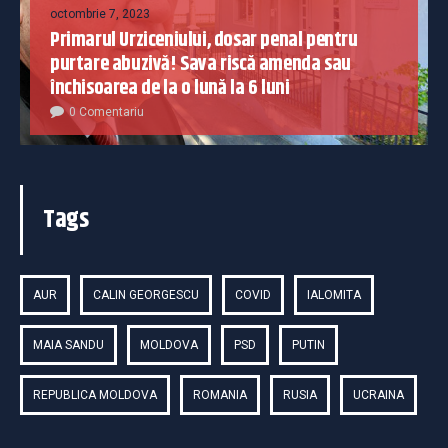
octombrie 7, 2023
Primarul Urziceniului, dosar penal pentru
purtare abuzivă! Sava riscă amenda sau
închisoarea de la o lună la 6 luni
0 Comentariu
Tags
AUR
CALIN GEORGESCU
COVID
IALOMITA
MAIA SANDU
MOLDOVA
PSD
PUTIN
REPUBLICA MOLDOVA
ROMANIA
RUSIA
UCRAINA