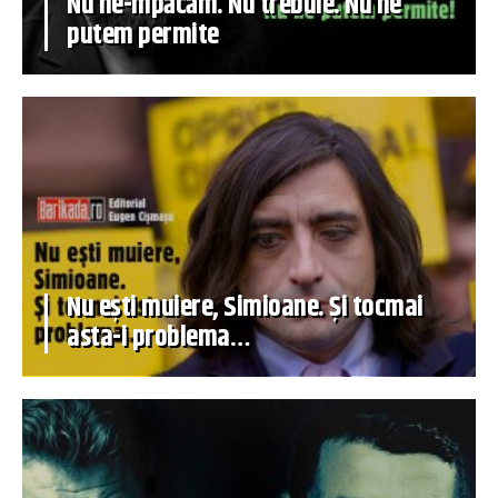
Nu ne-mpăcăm. Nu trebuie. Nu ne
putem permite
Nu ești muiere, Simioane. Și tocmai
asta-i problema…