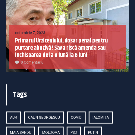
octombrie 7, 2023
Primarul Urziceniului, dosar penal pentru
purtare abuzivă! Sava riscă amenda sau
închisoarea de la o lună la 6 luni
0 Comentariu
Tags
AUR
CALIN GEORGESCU
COVID
IALOMITA
MAIA SANDU
MOLDOVA
PSD
PUTIN