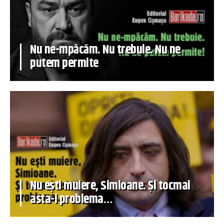
Nu ne-mpăcăm. Nu trebuie. Nu ne
putem permite
Nu ești muiere, Simioane. Și tocmai
asta-i problema…