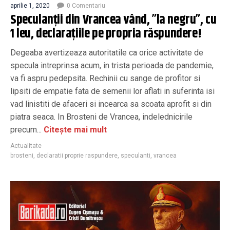
aprilie 1, 2020
0 Comentariu
Speculanții din Vrancea vând, ”la negru”, cu
1 leu, declarațiile pe propria răspundere!
Degeaba avertizeaza autoritatile ca orice activitate de
specula intreprinsa acum, in trista perioada de pandemie,
va fi aspru pedepsita. Rechinii cu sange de profitor si
lipsiti de empatie fata de semenii lor aflati in suferinta isi
vad linistiti de afaceri si incearca sa scoata aprofit si din
piatra seaca. In Brosteni de Vrancea, indelednicirile
precum...
Citește mai mult
Actualitate
brosteni
,
declaratii proprie raspundere
,
speculanti
,
vrancea