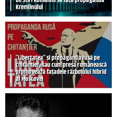
de știri României să facă propagandă
Kremlinului
”Libertatea” și propaganda rusă pe
chitanțier, sau cum presa românească
promovează fațadele războiului hibrid
al Moscovei