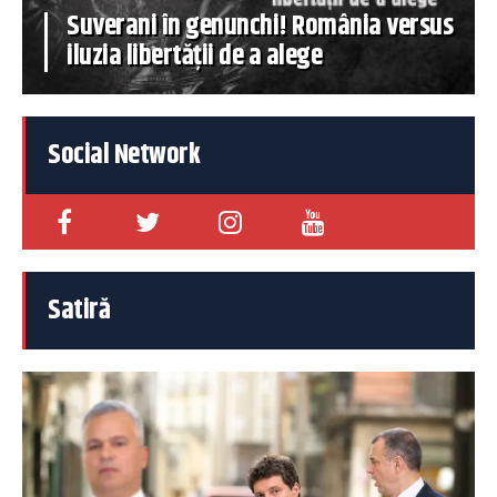
Suverani în genunchi! România versus
iluzia libertății de a alege
Social Network
Satiră