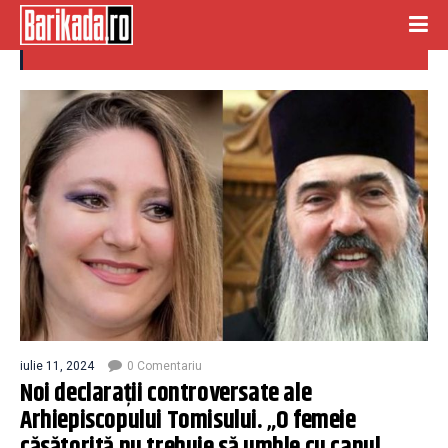
declaratii controversate
iulie 11, 2024
0 Comentariu
Noi declarații controversate ale
Arhiepiscopului Tomisului. „O femeie
căsătorită nu trebuie să umble cu capul