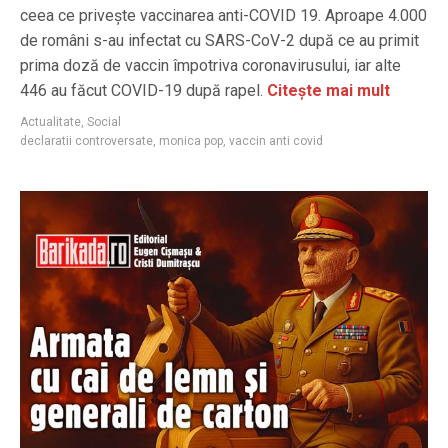
ceea ce privește vaccinarea anti-COVID 19. Aproape 4.000
de români s-au infectat cu SARS-CoV-2 după ce au primit
prima doză de vaccin împotriva coronavirusului, iar alte
446 au făcut COVID-19 după rapel.
Citește mai mult
Actualitate
,
Social
declaratii controversate
,
monica pop
,
vaccin anti covid