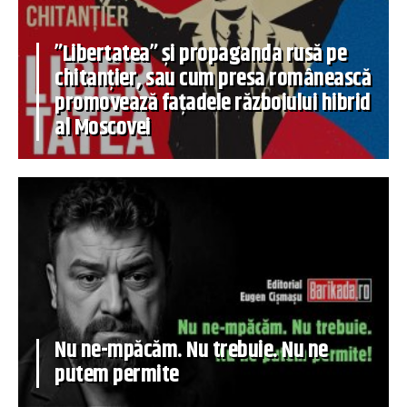
”Libertatea” și propaganda rusă pe
chitanțier, sau cum presa românească
promovează fațadele războiului hibrid
al Moscovei
Nu ne-mpăcăm. Nu trebuie. Nu ne
putem permite