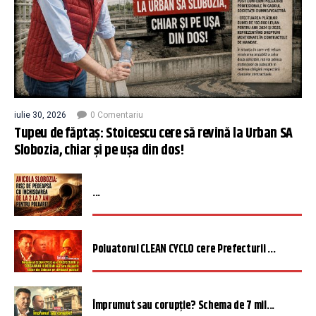
iulie 30, 2026
0 Comentariu
Tupeu de făptaș: Stoicescu cere să revină la Urban SA
Slobozia, chiar și pe ușa din dos!
...
Poluatorul CLEAN CYCLO cere Prefecturii ...
Împrumut sau corupție? Schema de 7 mil...