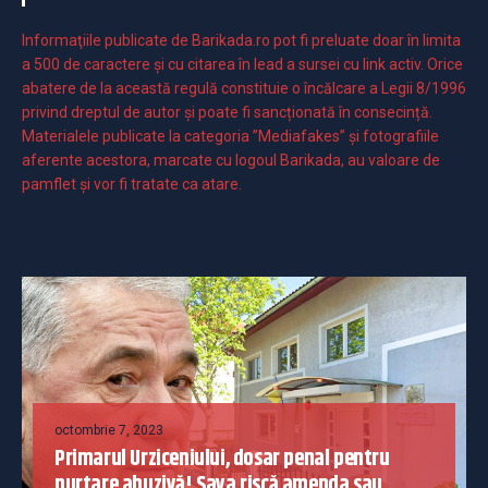
Informaţiile publicate de Barikada.ro pot fi preluate doar în limita
a 500 de caractere şi cu citarea în lead a sursei cu link activ. Orice
abatere de la această regulă constituie o încălcare a Legii 8/1996
privind dreptul de autor și poate fi sancționată în consecință.
Materialele publicate la categoria ”Mediafakes” și fotografiile
aferente acestora, marcate cu logoul Barikada, au valoare de
pamflet și vor fi tratate ca atare.
octombrie 7, 2023
Primarul Urziceniului, dosar penal pentru
purtare abuzivă! Sava riscă amenda sau