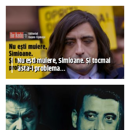
Nu ești muiere, Simioane. Și tocmai
asta-i problema…