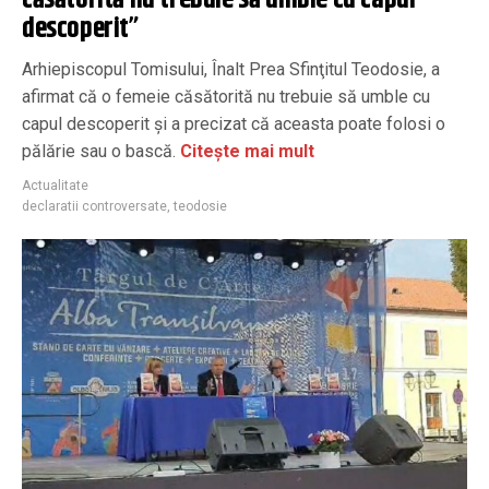
descoperit”
Arhiepiscopul Tomisului, Înalt Prea Sfinţitul Teodosie, a
afirmat că o femeie căsătorită nu trebuie să umble cu
capul descoperit şi a precizat că aceasta poate folosi o
pălărie sau o bască.
Citește mai mult
Actualitate
declaratii controversate
,
teodosie