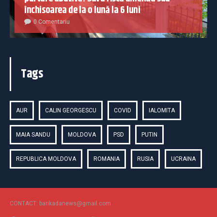
închisoarea de la o lună la 6 luni
0 Comentariu
Tags
AUR
CALIN GEORGESCU
COVID
IALOMITA
MAIA SANDU
MOLDOVA
PSD
PUTIN
REPUBLICA MOLDOVA
ROMANIA
RUSIA
UCRAINA
CONTACT: barikadanews@gmail.com