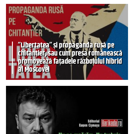
”Libertatea” și propaganda rusă pe
chitanțier, sau cum presa românească
promovează fațadele războiului hibrid
al Moscovei