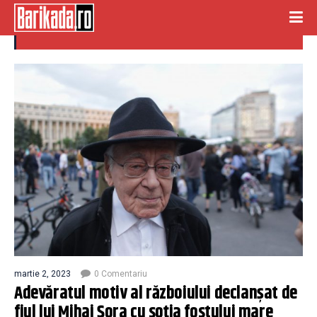
deces sora
martie 2, 2023
0 Comentariu
Adevăratul motiv al războiului declanșat de
fiul lui Mihai Șora cu soția fostului mare