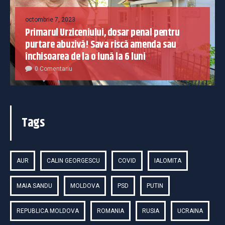
octombrie 7, 2023
Primarul Urziceniului, dosar penal pentru
purtare abuzivă! Sava riscă amenda sau
închisoarea de la o lună la 6 luni
0 Comentariu
Tags
AUR
CALIN GEORGESCU
COVID
IALOMITA
MAIA SANDU
MOLDOVA
PSD
PUTIN
REPUBLICA MOLDOVA
ROMANIA
RUSIA
UCRAINA