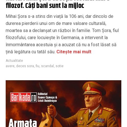
filozof. Câți bani sunt la mijloc
Mihai Șora s-a stins din viață la 106 ani, dar dincolo de
durerea pierderii unui om de mare valoare culturală,
moartea sa a declanșat un război în familie. Tom Șora, fiul
filozofului, care locuiește în Germania, a intervenit la
înmormântarea acestuia și a acuzat că nu a fost lăsat să
țină legătura cu tatăl său.
Citește mai mult
Actualitate
avere
,
deces sora
,
fiu
,
scandal
,
sotie