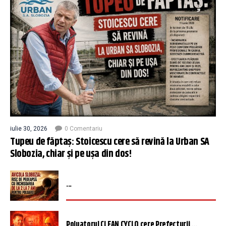
iulie 30, 2026
0 Comentariu
Tupeu de făptaș: Stoicescu cere să revină la Urban SA
Slobozia, chiar și pe ușa din dos!
...
Poluatorul CLEAN CYCLO cere Prefecturii ...