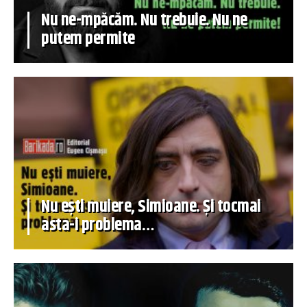
Nu ne-mpăcăm. Nu trebuie. Nu ne
putem permite
Nu ești muiere, Simioane. Și tocmai
asta-i problema…