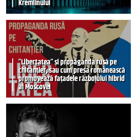
Kremlinului
”Libertatea” și propaganda rusă pe
chitanțier, sau cum presa românească
promovează fațadele războiului hibrid
al Moscovei