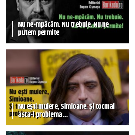
Nu ne-mpăcăm. Nu trebuie. Nu ne
putem permite
Nu ești muiere, Simioane. Și tocmai
asta-i problema…