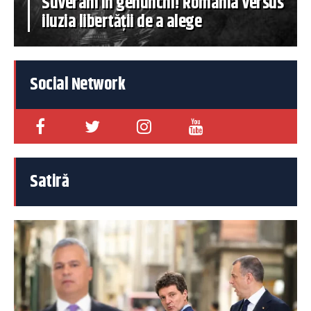
Suverani în genunchi! România versus
iluzia libertății de a alege
Social Network
Satiră