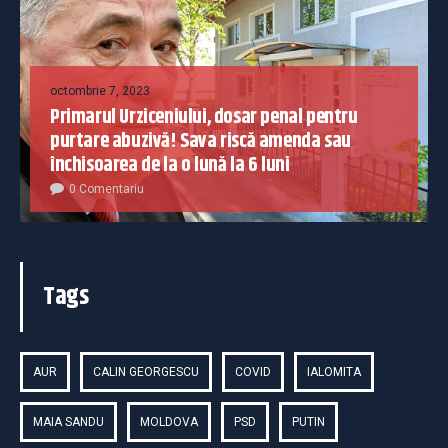
octombrie 7, 2023
Primarul Urziceniului, dosar penal pentru
purtare abuzivă! Sava riscă amenda sau
închisoarea de la o lună la 6 luni
0 Comentariu
Tags
AUR
CALIN GEORGESCU
COVID
IALOMITA
MAIA SANDU
MOLDOVA
PSD
PUTIN