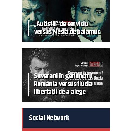
„Autiștii” de serviciu
versus Mesia de balamuc
Suverani în genunchi!
România versus iluzia
libertății de a alege
Social Network