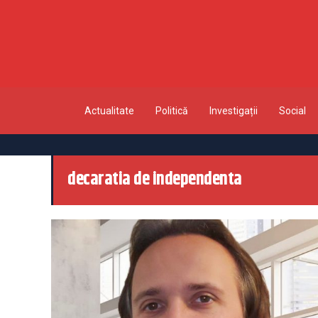
Actualitate
Politică
Investigații
Social
decaratia de independenta