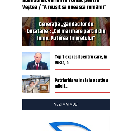
abandonat varianta Tomac pentru
Veștea / ”A reușit să unească românii”
Generația „gândacilor de
bucătărie”: „Cel mai mare partid din
lume. Puterea tineretului”
Top 7 expresii pentru care, în
Rusia, a...
Patriarhia va instala o cutie a
milei î...
VEZI MAI MULT