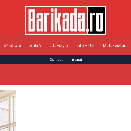
Sănătate
Satiră
Life+style
Info – Util
Motokooltura
Contact
Acasă