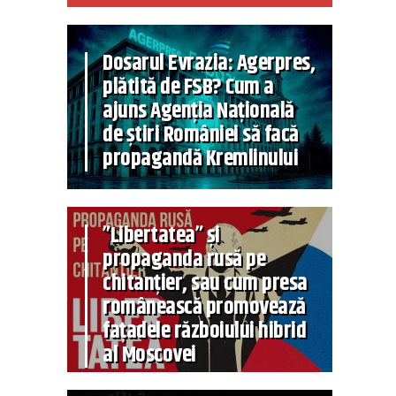
Dosarul Evrazia: Agerpres,
plătită de FSB? Cum a
ajuns Agenția Națională
de știri României să facă
propagandă Kremlinului
”Libertatea” și
propaganda rusă pe
chitanțier, sau cum presa
românească promovează
fațadele războiului hibrid
al Moscovei