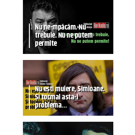
Nu ne-mpăcăm. Nu
trebuie. Nu ne putem
permite
Nu ești muiere, Simioane.
Și tocmai asta-i
problema…