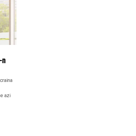
i-n
craina
ie azi