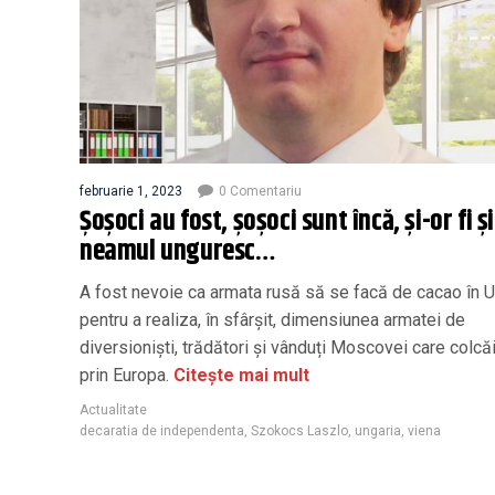
februarie 1, 2023
0 Comentariu
Șoșoci au fost, șoșoci sunt încă, și-or fi ș
neamul unguresc…
A fost nevoie ca armata rusă să se facă de cacao în U
pentru a realiza, în sfârșit, dimensiunea armatei de
diversioniști, trădători și vânduți Moscovei care colcă
prin Europa.
Citește mai mult
Actualitate
decaratia de independenta
,
Szokocs Laszlo
,
ungaria
,
viena