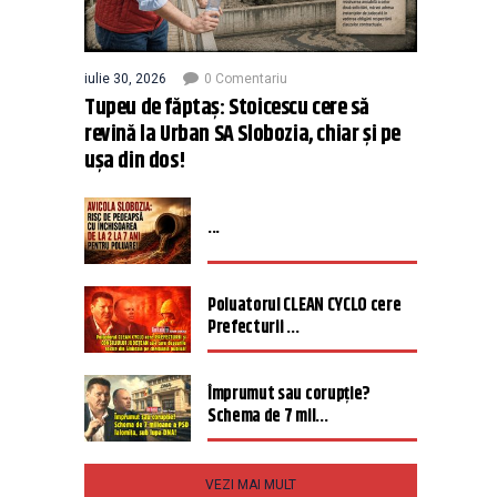
iulie 30, 2026
0 Comentariu
Tupeu de făptaș: Stoicescu cere să
revină la Urban SA Slobozia, chiar și pe
ușa din dos!
...
Poluatorul CLEAN CYCLO cere
Prefecturii ...
Împrumut sau corupție?
Schema de 7 mil...
VEZI MAI MULT