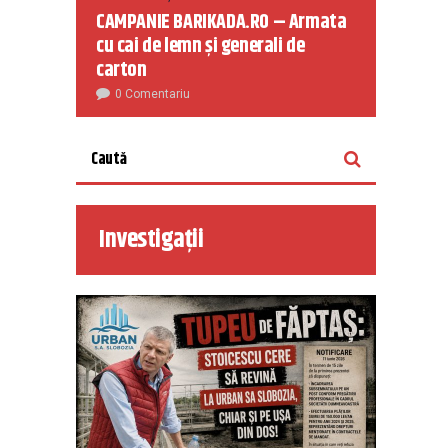
CAMPANIE BARIKADA.RO – Armata
cu cai de lemn și generali de
carton
0 Comentariu
Investigații