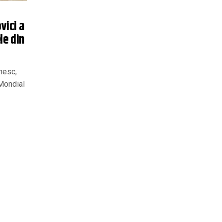
vici a
le din
nesc,
 Mondial