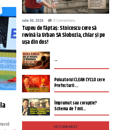
iulie 30, 2026
0 Comentariu
Tupeu de făptaș: Stoicescu cere să
revină la Urban SA Slobozia, chiar și pe
ușa din dos!
...
Poluatorul CLEAN CYCLO cere
Prefecturii ...
Împrumut sau corupție?
 la
Schema de 7 mil...
David
VEZI MAI MULT