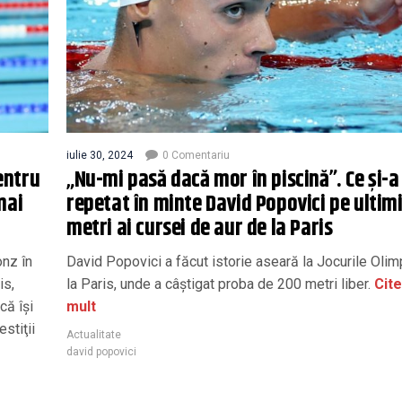
iulie 30, 2024
0 Comentariu
entru
„Nu-mi pasă dacă mor în piscină”. Ce și-a
mai
repetat în minte David Popovici pe ultimi
metri ai cursei de aur de la Paris
onz în
David Popovici a făcut istorie aseară la Jocurile Oli
is,
la Paris, unde a câștigat proba de 200 metri liber.
Cite
că își
mult
stiţii
Actualitate
david popovici