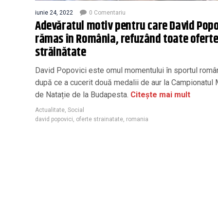
iunie 24, 2022
0 Comentariu
Adevăratul motiv pentru care David Popo
rămas în România, refuzând toate oferte
străinătate
David Popovici este omul momentului în sportul româ
după ce a cucerit două medalii de aur la Campionatul
de Natație de la Budapesta.
Citește mai mult
Actualitate
,
Social
david popovici
,
oferte strainatate
,
romania