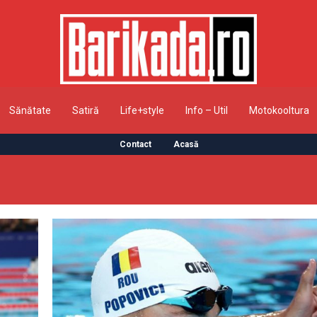
Sănătate
Satiră
Life+style
Info – Util
Motokooltura
Contact
Acasă