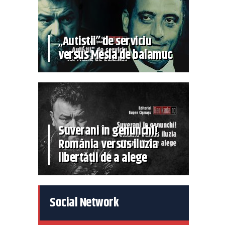
„Autiștii” de serviciu
versus Mesia de balamuc
Suverani în genunchi!
România versus iluzia
libertății de a alege
Social Network