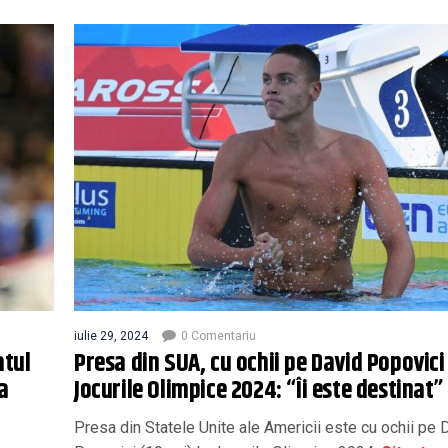
iulie 29, 2024
0 Comentariu
atul
Presa din SUA, cu ochii pe David Popovici
a
Jocurile Olimpice 2024: “Îi este destinat”
Presa din Statele Unite ale Americii este cu ochii pe 