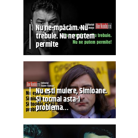
Nu ne-mpăcăm. Nu
trebuie. Nu ne putem
permite
Nu ești muiere, Simioane.
Și tocmai asta-i
problema…