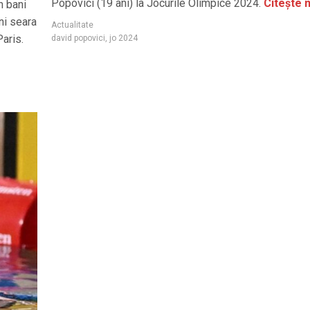
Popovici (19 ani) la Jocurile Olimpice 2024.
Citește 
n bani
ni seara
Actualitate
Paris.
david popovici
,
jo 2024