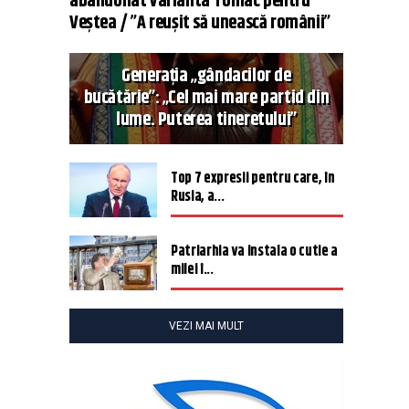
abandonat varianta Tomac pentru
Veștea / ”A reușit să unească românii”
Generația „gândacilor de
bucătărie”: „Cel mai mare partid din
lume. Puterea tineretului”
Top 7 expresii pentru care, în
Rusia, a...
Patriarhia va instala o cutie a
milei î...
VEZI MAI MULT