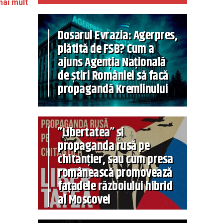
mai mult
Dosarul Evrazia: Agerpres,
plătită de FSB? Cum a
ajuns Agenția Națională
de știri României să facă
propagandă Kremlinului
”Libertatea” și
propaganda rusă pe
chitanțier, sau cum presa
românească promovează
fațadele războiului hibrid
al Moscovei