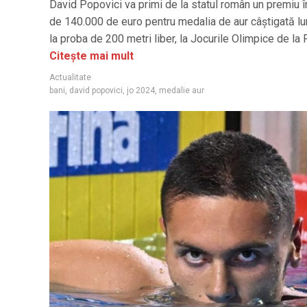
David Popovici va primi de la statul român un premiu î
de 140.000 de euro pentru medalia de aur câștigată lu
la proba de 200 metri liber, la Jocurile Olimpice de la 
Citește mai mult
Actualitate
bani
,
david popovici
,
jo 2024
,
medalie aur