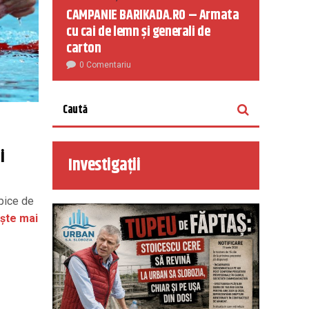
CAMPANIE BARIKADA.RO – Armata
cu cai de lemn și generali de
carton
0 Comentariu
i
Investigații
mpice de
ște mai