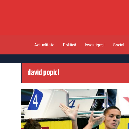
Actualitate
Politică
Investigații
Social
david popici