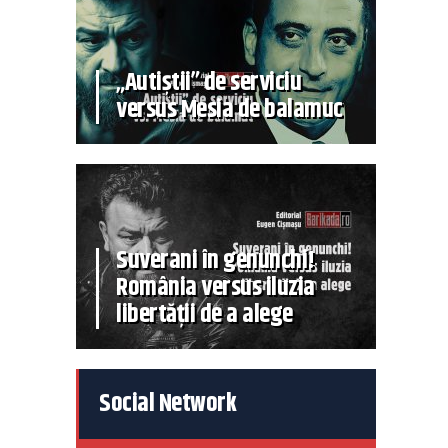
„Autiștii” de serviciu
versus Mesia de balamuc
Suverani în genunchi!
România versus iluzia
libertății de a alege
Social Network