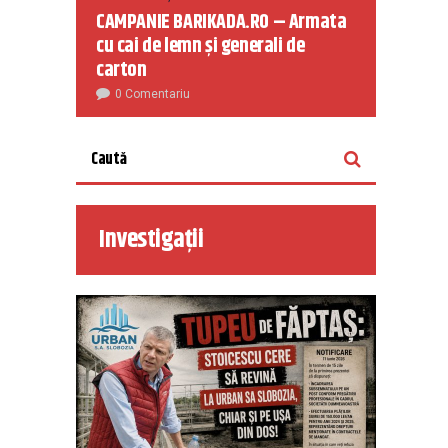
CAMPANIE BARIKADA.RO – Armata
cu cai de lemn și generali de
carton
0 Comentariu
Investigații