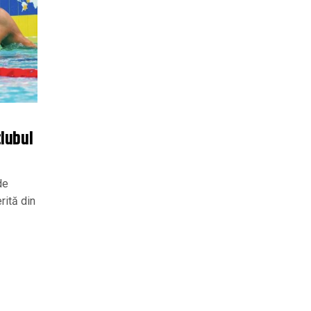
clubul
de
rită din