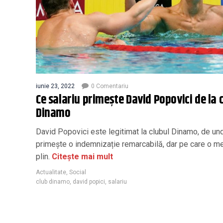
iunie 23, 2022
0 Comentariu
Ce salariu primește David Popovici de la 
Dinamo
David Popovici este legitimat la clubul Dinamo, de un
primește o indemnizație remarcabilă, dar pe care o me
plin.
Citește mai mult
Actualitate
,
Social
club dinamo
,
david popici
,
salariu