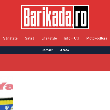
Sănătate
Satiră
Life+style
Info – Util
Motokooltura
Contact
Acasă