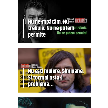
Nu ne-mpăcăm. Nu
trebuie. Nu ne putem
permite
Nu ești muiere, Simioane.
Și tocmai asta-i
problema…