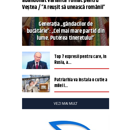
abandonat varianta Tomac pentru
Veștea / ”A reușit să unească românii”
Generația „gândacilor de
bucătărie”: „Cel mai mare partid din
lume. Puterea tineretului”
Top 7 expresii pentru care, în
Rusia, a...
Patriarhia va instala o cutie a
milei î...
VEZI MAI MULT