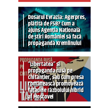
Dosarul Evrazia: Agerpres,
plătită de FSB? Cum a
ajuns Agenția Națională
de știri României să facă
propagandă Kremlinului
”Libertatea” și
propaganda rusă pe
chitanțier, sau cum presa
românească promovează
fațadele războiului hibrid
al Moscovei