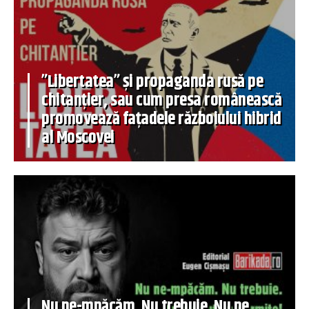
”Libertatea” și propaganda rusă pe
chitanțier, sau cum presa românească
promovează fațadele războiului hibrid
al Moscovei
Nu ne-mpăcăm. Nu trebuie. Nu ne