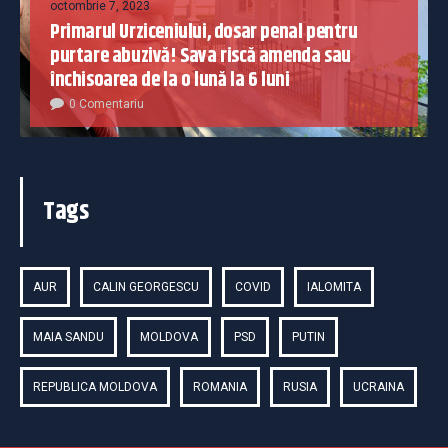
octombrie 7, 2023
Primarul Urziceniului, dosar penal pentru
purtare abuzivă! Sava riscă amenda sau
închisoarea de la o lună la 6 luni
0 Comentariu
Tags
AUR
CALIN GEORGESCU
COVID
IALOMITA
MAIA SANDU
MOLDOVA
PSD
PUTIN
REPUBLICA MOLDOVA
ROMANIA
RUSIA
UCRAINA