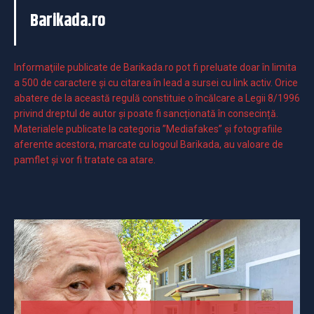
Barikada.ro
Informaţiile publicate de Barikada.ro pot fi preluate doar în limita
a 500 de caractere şi cu citarea în lead a sursei cu link activ. Orice
abatere de la această regulă constituie o încălcare a Legii 8/1996
privind dreptul de autor și poate fi sancționată în consecință.
Materialele publicate la categoria ”Mediafakes” și fotografiile
aferente acestora, marcate cu logoul Barikada, au valoare de
pamflet și vor fi tratate ca atare.