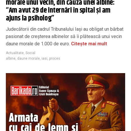
morale unui vecin, din cauza unei albine:
“Am avut 29 de internări în spital și am
ajuns la psiholog”
Judecătorii din cadrul Tribunalului Iași au obligat un bărbat
pasionat de creșterea albinelor să îi plătească unui vecin
daune morale de 1.000 de euro.
Citește mai mult
Actualitate
,
Social
albine
,
daune morale
,
iasi
,
proces