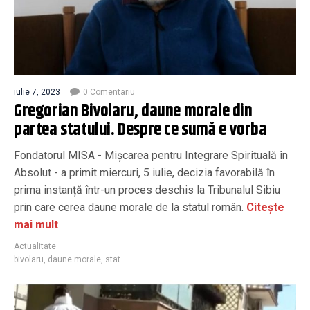
iulie 7, 2023
0 Comentariu
Gregorian Bivolaru, daune morale din
partea statului. Despre ce sumă e vorba
Fondatorul MISA - Mișcarea pentru Integrare Spirituală în
Absolut - a primit miercuri, 5 iulie, decizia favorabilă în
prima instanță într-un proces deschis la Tribunalul Sibiu
prin care cerea daune morale de la statul român.
Citește
mai mult
Actualitate
bivolaru
,
daune morale
,
stat