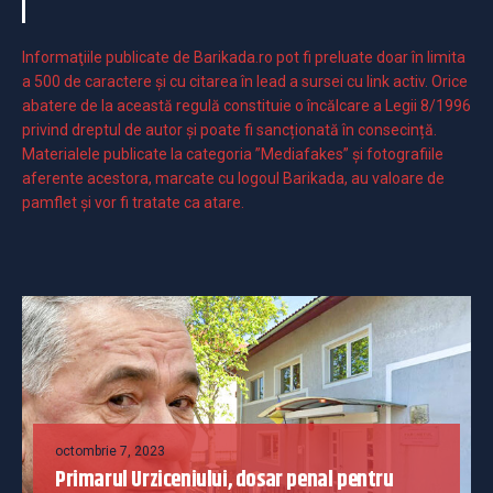
Informaţiile publicate de Barikada.ro pot fi preluate doar în limita
a 500 de caractere şi cu citarea în lead a sursei cu link activ. Orice
abatere de la această regulă constituie o încălcare a Legii 8/1996
privind dreptul de autor și poate fi sancționată în consecință.
Materialele publicate la categoria ”Mediafakes” și fotografiile
aferente acestora, marcate cu logoul Barikada, au valoare de
pamflet și vor fi tratate ca atare.
octombrie 7, 2023
Primarul Urziceniului, dosar penal pentru