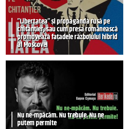
”Libertatea” și propaganda rusă pe
chitanțier, sau cum presa românească
promovează fațadele războiului hibrid
al Moscovei
Nu ne-mpăcăm. Nu trebuie. Nu ne
putem permite