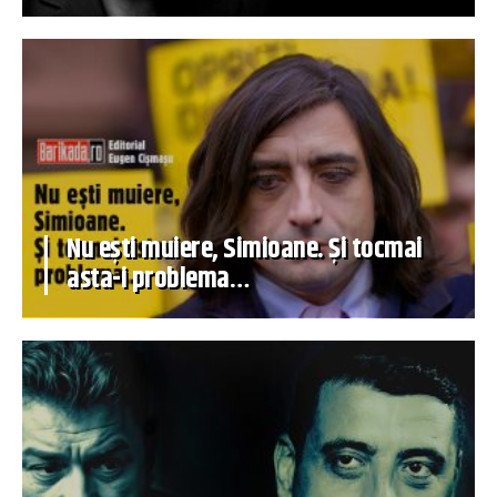
Nu ești muiere, Simioane. Și tocmai
asta-i problema…