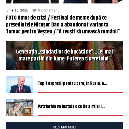
iunie 16, 2026
0 Comentariu
FOTO Umor de criză / Festival de meme după ce
președintele Nicușor Dan a abandonat varianta
Tomac pentru Veștea / ”A reușit să unească românii”
Generația „gândacilor de bucătărie”: „Cel mai
mare partid din lume. Puterea tineretului”
Top 7 expresii pentru care, în Rusia, a...
Patriarhia va instala o cutie a milei î...
VEZI MAI MULT