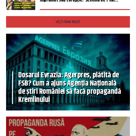
Împrumut sau corupție? Schema de 7 mil...
VEZI MAI MULT
Dosarul Evrazia: Agerpres, plătită de
FSB? Cum a ajuns Agenția Națională
de știri României să facă propagandă
Kremlinului