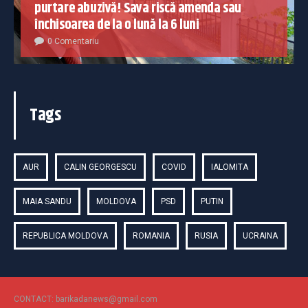
purtare abuzivă! Sava riscă amenda sau
închisoarea de la o lună la 6 luni
0 Comentariu
Tags
AUR
CALIN GEORGESCU
COVID
IALOMITA
MAIA SANDU
MOLDOVA
PSD
PUTIN
REPUBLICA MOLDOVA
ROMANIA
RUSIA
UCRAINA
CONTACT: barikadanews@gmail.com