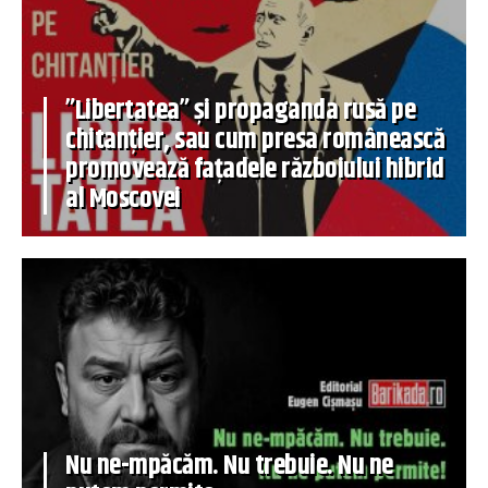
”Libertatea” și propaganda rusă pe
chitanțier, sau cum presa românească
promovează fațadele războiului hibrid
al Moscovei
Nu ne-mpăcăm. Nu trebuie. Nu ne