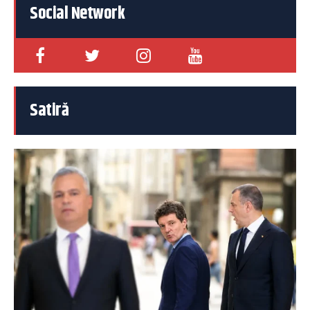
Social Network
Satiră