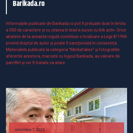
Barikada.ro
Informaţiile publicate de Barikada.ro pot fi preluate doar în limita
a 500 de caractere şi cu citarea în lead a sursei cu link activ. Orice
abatere de la această regulă constituie o încălcare a Legii 8/1996
privind dreptul de autor și poate fi sancționată în consecință.
Materialele publicate la categoria ”Mediafakes” și fotografiile
aferente acestora, marcate cu logoul Barikada, au valoare de
pamflet și vor fi tratate ca atare.
octombrie 7, 2023