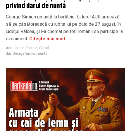
privind darul de nuntă
George Simion renunță la burlăcie. Liderul AUR urmează
să se căsătorească cu iubita lui pe data de 27 august, în
județul Vâlcea, și i-a chemat pe toți românii să participe la
eveniment.
Citește mai mult
Actualitate
,
Politică
,
Social
dar
,
George Simion
,
nunta