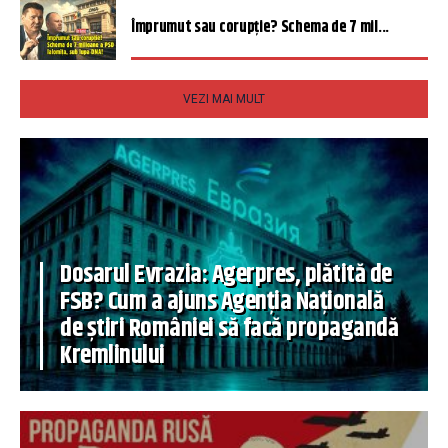
Împrumut sau corupție? Schema de 7 mil...
VEZI MAI MULT
Dosarul Evrazia: Agerpres, plătită de
FSB? Cum a ajuns Agenția Națională
de știri României să facă propagandă
Kremlinului