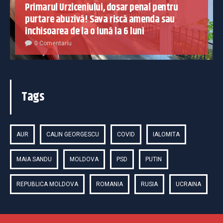
Primarul Urziceniului, dosar penal pentru
purtare abuzivă! Sava riscă amenda sau
închisoarea de la o lună la 6 luni
0 Comentariu
Tags
AUR
CALIN GEORGESCU
COVID
IALOMITA
MAIA SANDU
MOLDOVA
PSD
PUTIN
REPUBLICA MOLDOVA
ROMANIA
RUSIA
UCRAINA