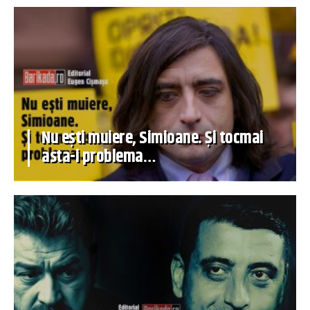
Nu ești muiere, Simioane. Și tocmai
asta-i problema…