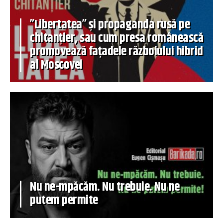
”Libertatea” și propaganda rusă pe
chitanțier, sau cum presa românească
promovează fațadele războiului hibrid
al Moscovei
Nu ne-mpăcăm. Nu trebuie. Nu ne
putem permite