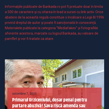
Informaţiile publicate de Barikada.ro pot fi preluate doar în limita
a 500 de caractere şi cu citarea în lead a sursei cu link activ. Orice
abatere de la această regulă constituie o încălcare a Legii 8/1996
privind dreptul de autor și poate fi sancționată în consecință.
Materialele publicate la categoria ”Mediafakes” și fotografiile
aferente acestora, marcate cu logoul Barikada, au valoare de
pamflet și vor fi tratate ca atare.
octombrie 7, 2023
Primarul Urziceniului, dosar penal pentru
purtare abuzivă! Sava riscă amenda sau