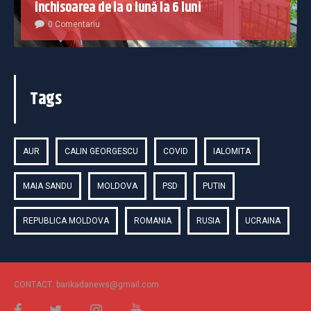
închisoarea de la o lună la 6 luni
0 Comentariu
Tags
AUR
CALIN GEORGESCU
COVID
IALOMITA
MAIA SANDU
MOLDOVA
PSD
PUTIN
REPUBLICA MOLDOVA
ROMANIA
RUSIA
UCRAINA
CONTACT: barikadanews@gmail.com