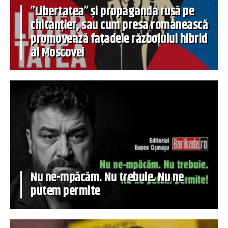
”Libertatea” și propaganda rusă pe
chitanțier, sau cum presa românească
promovează fațadele războiului hibrid
al Moscovei
Nu ne-mpăcăm. Nu trebuie. Nu ne
putem permite