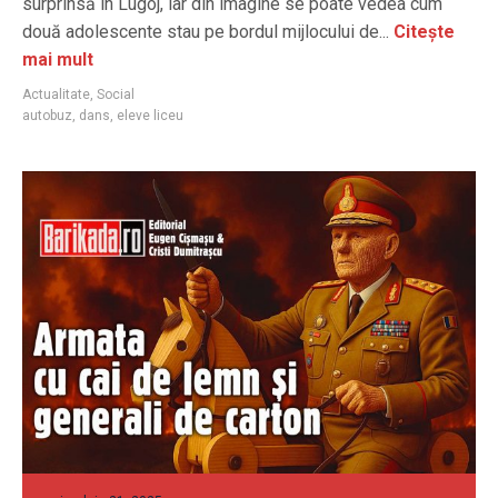
surprinsă în Lugoj, iar din imagine se poate vedea cum
două adolescente stau pe bordul mijlocului de...
Citește
mai mult
Actualitate
,
Social
autobuz
,
dans
,
eleve liceu