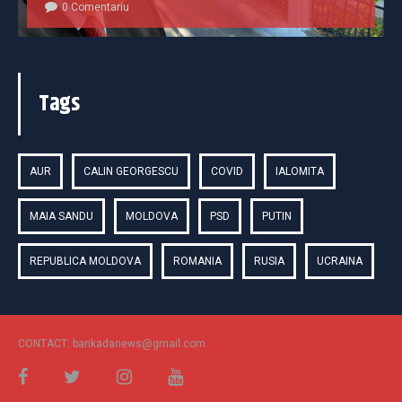
0 Comentariu
Tags
AUR
CALIN GEORGESCU
COVID
IALOMITA
MAIA SANDU
MOLDOVA
PSD
PUTIN
REPUBLICA MOLDOVA
ROMANIA
RUSIA
UCRAINA
CONTACT: barikadanews@gmail.com