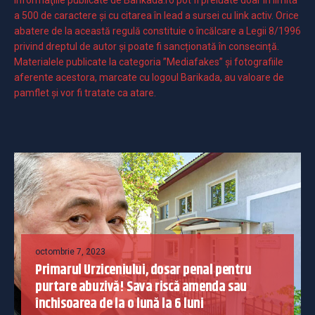
Informaţiile publicate de Barikada.ro pot fi preluate doar în limita
a 500 de caractere şi cu citarea în lead a sursei cu link activ. Orice
abatere de la această regulă constituie o încălcare a Legii 8/1996
privind dreptul de autor și poate fi sancționată în consecință.
Materialele publicate la categoria ”Mediafakes” și fotografiile
aferente acestora, marcate cu logoul Barikada, au valoare de
pamflet și vor fi tratate ca atare.
octombrie 7, 2023
Primarul Urziceniului, dosar penal pentru
purtare abuzivă! Sava riscă amenda sau
închisoarea de la o lună la 6 luni