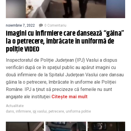
noiembrie 7, 2022
0 Comentariu
Imagini cu infirmiere care dansează “găina”
la o petrecere, îmbrăcate în uniformă de
poliție VIDEO
Inspectoratul de Poliție Județean (IPJ) Vaslui a dispus
verificări după ce în spaţiul public au apărut imagini cu
două infirmiere de la Spitalul Judeţean Vaslui care dansau
găina la o petrecere, îmbrăcate în uniforme ale Poliției
Române. IPJ a ţinut să precizeze că femeile nu sunt
angajate ale instituţiei
Citește mai mult
Actualitate
dans
,
infirmiere
,
ipj vaslui
,
petrecere
,
uniforma politie