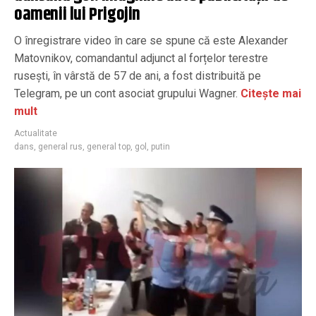
oamenii lui Prigojin
O înregistrare video în care se spune că este Alexander
Matovnikov, comandantul adjunct al forțelor terestre
rusești, în vârstă de 57 de ani, a fost distribuită pe
Telegram, pe un cont asociat grupului Wagner.
Citește mai
mult
Actualitate
dans
,
general rus
,
general top
,
gol
,
putin