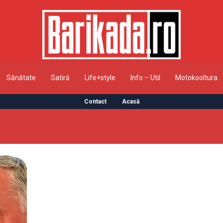
Sănătate
Satiră
Life+style
Info – Util
Motokooltura
Contact
Acasă