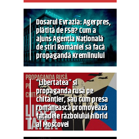
Dosarul Evrazia: Agerpres,
plătită de FSB? Cum a
ajuns Agenția Națională
de știri României să facă
propagandă Kremlinului
”Libertatea” și
propaganda rusă pe
chitanțier, sau cum presa
românească promovează
fațadele războiului hibrid
al Moscovei