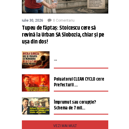
iulie 30, 2026
0 Comentariu
Tupeu de făptaș: Stoicescu cere să
revină la Urban SA Slobozia, chiar și pe
ușa din dos!
...
Poluatorul CLEAN CYCLO cere
Prefecturii ...
Împrumut sau corupție?
Schema de 7 mil...
VEZI MAI MULT