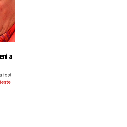
eni a
a fost
tește