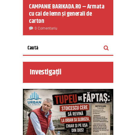
CAMPANIE BARIKADA.RO – Armata
cu cai de lemn și generali de
carton
0 Comentariu
Investigații