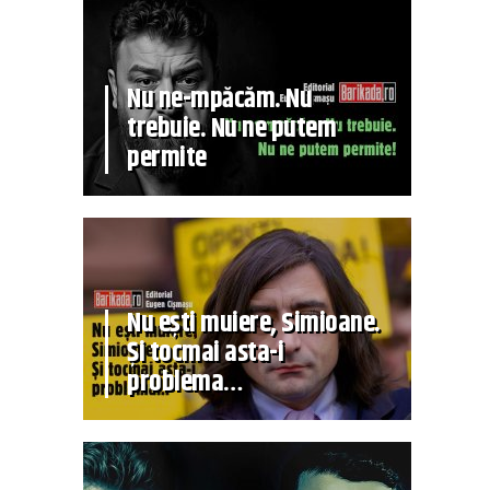
Nu ne-mpăcăm. Nu
trebuie. Nu ne putem
permite
Nu ești muiere, Simioane.
Și tocmai asta-i
problema…