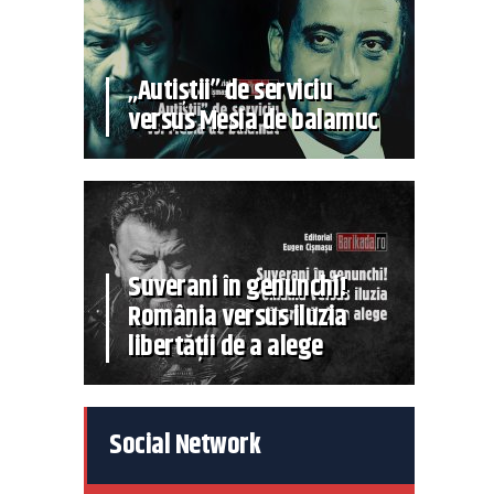
„Autiștii” de serviciu
versus Mesia de balamuc
Suverani în genunchi!
România versus iluzia
libertății de a alege
Social Network