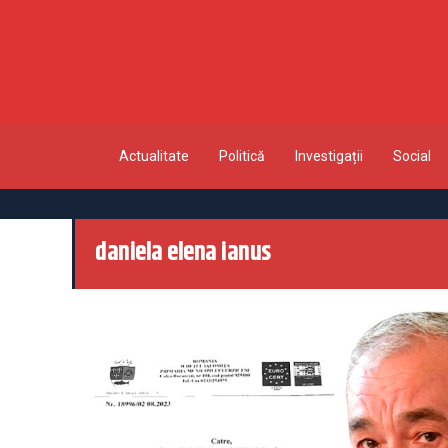
Actualitate
Politică
Investigații
Social
daniela elena ianus