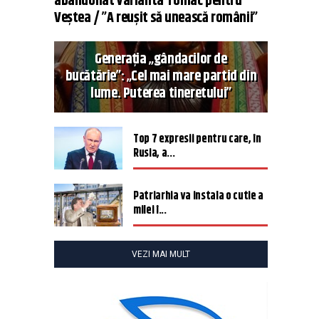
abandonat varianta Tomac pentru
Veștea / ”A reușit să unească românii”
Generația „gândacilor de
bucătărie”: „Cel mai mare partid din
lume. Puterea tineretului”
Top 7 expresii pentru care, în
Rusia, a...
Patriarhia va instala o cutie a
milei î...
VEZI MAI MULT