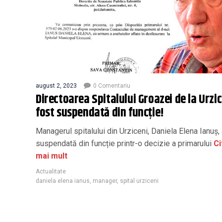
august 2, 2023
0 Comentariu
Directoarea Spitalului Groazei de la Urzic
fost suspendată din funcție!
Managerul spitalului din Urziceni, Daniela Elena Ianuș, 
suspendată din funcție printr-o decizie a primarului
Ci
mai mult
Actualitate
daniela elena ianus
,
manager
,
spital urziceni