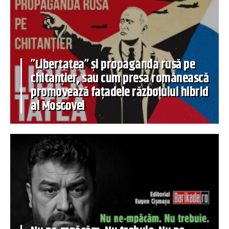
”Libertatea” și propaganda rusă pe
chitanțier, sau cum presa românească
promovează fațadele războiului hibrid
al Moscovei