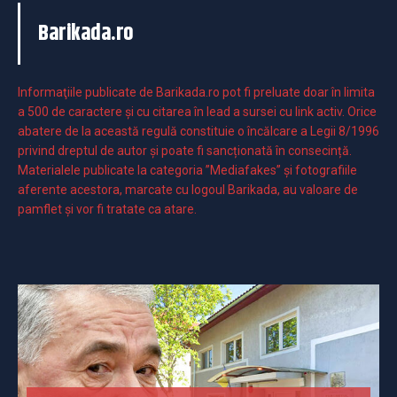
Barikada.ro
Informaţiile publicate de Barikada.ro pot fi preluate doar în limita
a 500 de caractere şi cu citarea în lead a sursei cu link activ. Orice
abatere de la această regulă constituie o încălcare a Legii 8/1996
privind dreptul de autor și poate fi sancționată în consecință.
Materialele publicate la categoria ”Mediafakes” și fotografiile
aferente acestora, marcate cu logoul Barikada, au valoare de
pamflet și vor fi tratate ca atare.