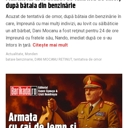
după bătaia din benzinărie
Acuzat de tentativă de omor, după bătaia din benzinărie în
care, împreună cu mai mulţi indivizi, au lovit cu sălbăticie
un alt bărbat, Dani Mocanu a fost reţinut pentru 24 de ore
împreună cu fratele său, Nando, imediat după ce s-au
întors în ţară.
Citește mai mult
Actualitate
,
Monden
bataie benzinarie
,
DANI MOCANU RETINUT
,
tentativa de omor