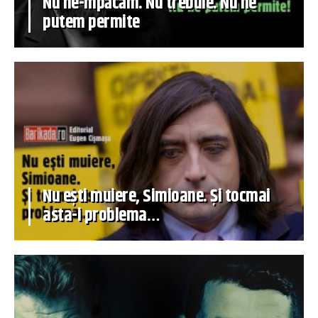
Nu ne-mpăcăm. Nu trebuie. Nu ne
putem permite
Nu ești muiere, Simioane. Și tocmai
asta-i problema…