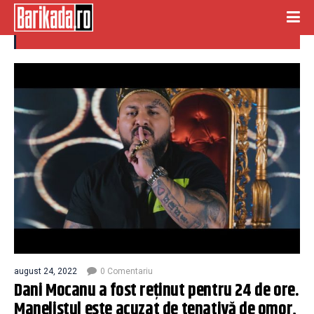
DANI MOCANU RETINUT
august 24, 2022
0 Comentariu
Dani Mocanu a fost reţinut pentru 24 de ore.
Manelistul este acuzat de tenativă de omor,