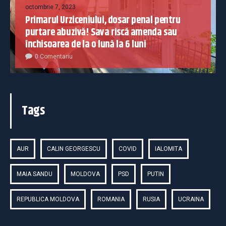
octombrie 7, 2023
Primarul Urziceniului, dosar penal pentru
purtare abuzivă! Sava riscă amenda sau
închisoarea de la o lună la 6 luni
0 Comentariu
Tags
AUR
CALIN GEORGESCU
COVID
IALOMITA
MAIA SANDU
MOLDOVA
PSD
PUTIN
REPUBLICA MOLDOVA
ROMANIA
RUSIA
UCRAINA