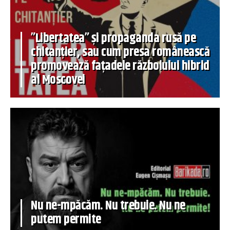
”Libertatea” și propaganda rusă pe
chitanțier, sau cum presa românească
promovează fațadele războiului hibrid
al Moscovei
Nu ne-mpăcăm. Nu trebuie. Nu ne
putem permite