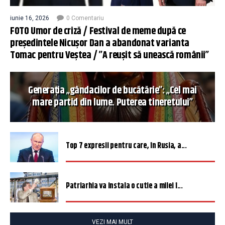
iunie 16, 2026
0 Comentariu
FOTO Umor de criză / Festival de meme după ce
președintele Nicușor Dan a abandonat varianta
Tomac pentru Veștea / ”A reușit să unească românii”
Generația „gândacilor de bucătărie”: „Cel mai
mare partid din lume. Puterea tineretului”
Top 7 expresii pentru care, în Rusia, a...
Patriarhia va instala o cutie a milei î...
VEZI MAI MULT