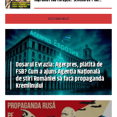
Împrumut sau corupție? Schema de 7 mil...
VEZI MAI MULT
Dosarul Evrazia: Agerpres, plătită de
FSB? Cum a ajuns Agenția Națională
de știri României să facă propagandă
Kremlinului