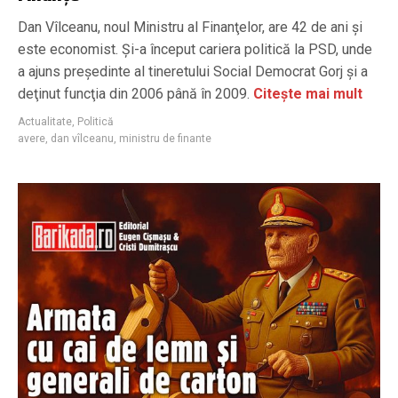
Dan Vîlceanu, noul Ministru al Finanţelor, are 42 de ani şi
este economist. Şi-a început cariera politică la PSD, unde
a ajuns președinte al tineretului Social Democrat Gorj şi a
deţinut funcţia din 2006 până în 2009.
Citește mai mult
Actualitate
,
Politică
avere
,
dan vîlceanu
,
ministru de finante