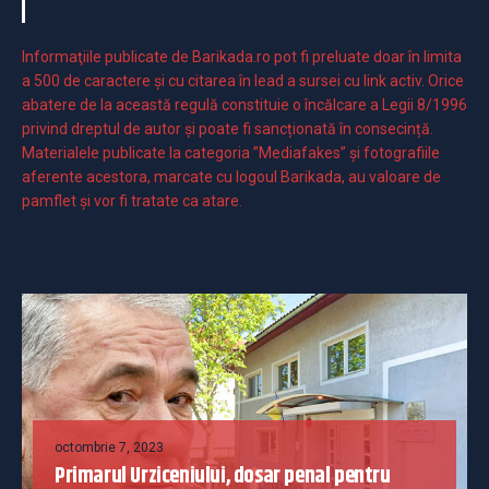
Informaţiile publicate de Barikada.ro pot fi preluate doar în limita
a 500 de caractere şi cu citarea în lead a sursei cu link activ. Orice
abatere de la această regulă constituie o încălcare a Legii 8/1996
privind dreptul de autor și poate fi sancționată în consecință.
Materialele publicate la categoria ”Mediafakes” și fotografiile
aferente acestora, marcate cu logoul Barikada, au valoare de
pamflet și vor fi tratate ca atare.
octombrie 7, 2023
Primarul Urziceniului, dosar penal pentru