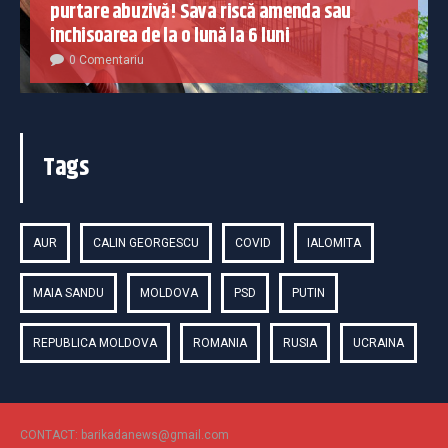
purtare abuzivă! Sava riscă amenda sau
închisoarea de la o lună la 6 luni
0 Comentariu
Tags
AUR
CALIN GEORGESCU
COVID
IALOMITA
MAIA SANDU
MOLDOVA
PSD
PUTIN
REPUBLICA MOLDOVA
ROMANIA
RUSIA
UCRAINA
CONTACT: barikadanews@gmail.com