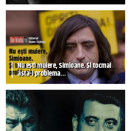
Nu ești muiere, Simioane. Și tocmai
asta-i problema…