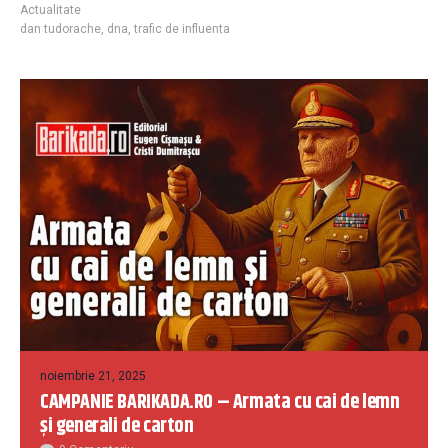
Actualitate
dan tudorache
,
dna
,
trafic de influenta
noiembrie 21, 2025
CAMPANIE BARIKADA.RO – Armata cu cai de lemn
și generali de carton