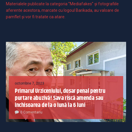
Materialele publicate la categoria ”Mediafakes” și fotografiile
aferente acestora, marcate cu logoul Barikada, au valoare de
pamflet și vor fi tratate ca atare.
octombrie 7, 2023
Primarul Urziceniului, dosar penal pentru
purtare abuzivă! Sava riscă amenda sau
închisoarea de la o lună la 6 luni
0 Comentariu