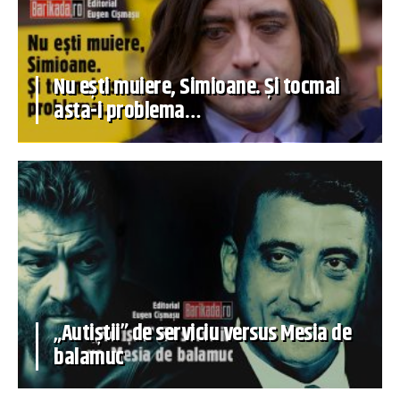
Nu ești muiere, Simioane. Și tocmai
asta-i problema…
„Autiștii” de serviciu versus Mesia de
balamuc