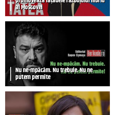
promovează fațadele războiului hibrid
al Moscovei
Nu ne-mpăcăm. Nu trebuie. Nu ne
putem permite