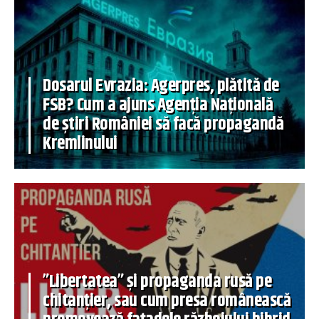
Dosarul Evrazia: Agerpres, plătită de
FSB? Cum a ajuns Agenția Națională
de știri României să facă propagandă
Kremlinului
”Libertatea” și propaganda rusă pe
chitanțier, sau cum presa românească