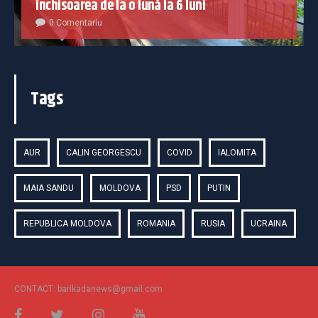
închisoarea de la o lună la 6 luni
0 Comentariu
Tags
AUR
CALIN GEORGESCU
COVID
IALOMITA
MAIA SANDU
MOLDOVA
PSD
PUTIN
REPUBLICA MOLDOVA
ROMANIA
RUSIA
UCRAINA
CONTACT: barikadanews@gmail.com