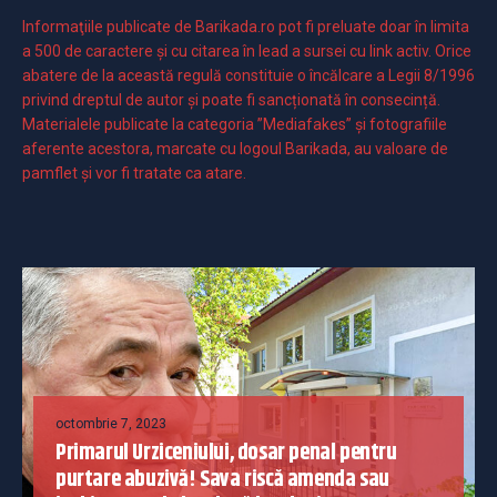
Informaţiile publicate de Barikada.ro pot fi preluate doar în limita
a 500 de caractere şi cu citarea în lead a sursei cu link activ. Orice
abatere de la această regulă constituie o încălcare a Legii 8/1996
privind dreptul de autor și poate fi sancționată în consecință.
Materialele publicate la categoria ”Mediafakes” și fotografiile
aferente acestora, marcate cu logoul Barikada, au valoare de
pamflet și vor fi tratate ca atare.
octombrie 7, 2023
Primarul Urziceniului, dosar penal pentru
purtare abuzivă! Sava riscă amenda sau