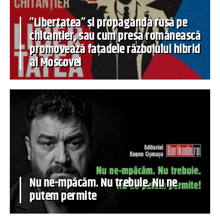
”Libertatea” și propaganda rusă pe
chitanțier, sau cum presa românească
promovează fațadele războiului hibrid
al Moscovei
Nu ne-mpăcăm. Nu trebuie. Nu ne
putem permite