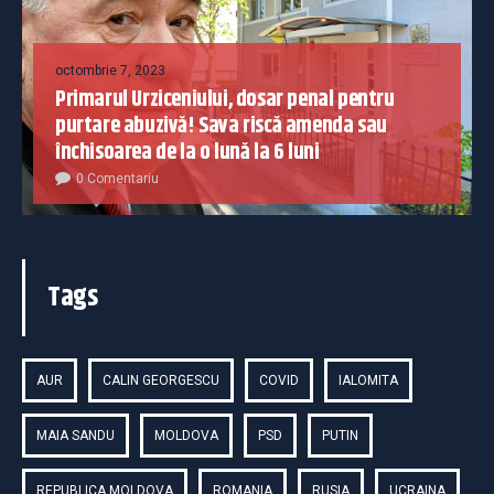
octombrie 7, 2023
Primarul Urziceniului, dosar penal pentru
purtare abuzivă! Sava riscă amenda sau
închisoarea de la o lună la 6 luni
0 Comentariu
Tags
AUR
CALIN GEORGESCU
COVID
IALOMITA
MAIA SANDU
MOLDOVA
PSD
PUTIN
REPUBLICA MOLDOVA
ROMANIA
RUSIA
UCRAINA