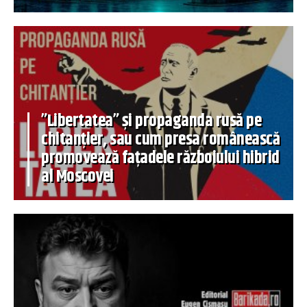
”Libertatea” și propaganda rusă pe
chitanțier, sau cum presa românească
promovează fațadele războiului hibrid
al Moscovei