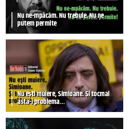
Nu ne-mpăcăm. Nu trebuie. Nu ne
putem permite
Nu ești muiere, Simioane. Și tocmai
asta-i problema…