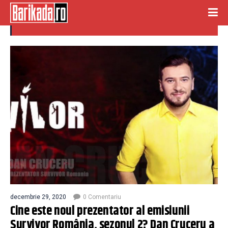
dan cruceru
decembrie 29, 2020
0 Comentariu
Cine este noul prezentator al emisiunii
Survivor România, sezonul 2? Dan Cruceru a