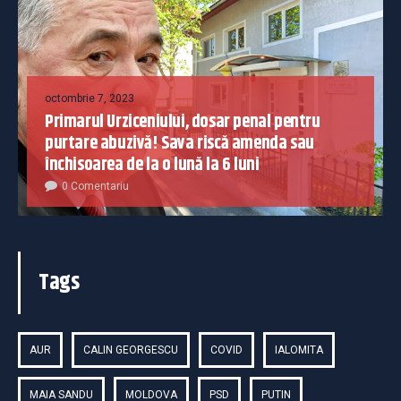
octombrie 7, 2023
Primarul Urziceniului, dosar penal pentru
purtare abuzivă! Sava riscă amenda sau
închisoarea de la o lună la 6 luni
0 Comentariu
Tags
AUR
CALIN GEORGESCU
COVID
IALOMITA
MAIA SANDU
MOLDOVA
PSD
PUTIN