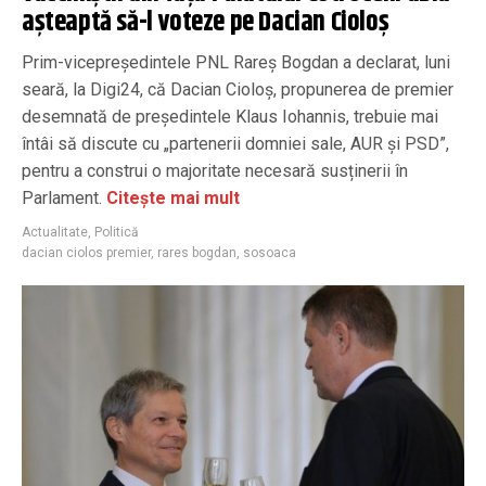
aşteaptă să-l voteze pe Dacian Cioloș
Prim-vicepreședintele PNL Rareș Bogdan a declarat, luni
seară, la Digi24, că Dacian Cioloș, propunerea de premier
desemnată de președintele Klaus Iohannis, trebuie mai
întâi să discute cu „partenerii domniei sale, AUR şi PSD”,
pentru a construi o majoritate necesară susținerii în
Parlament.
Citește mai mult
Actualitate
,
Politică
dacian ciolos premier
,
rares bogdan
,
sosoaca