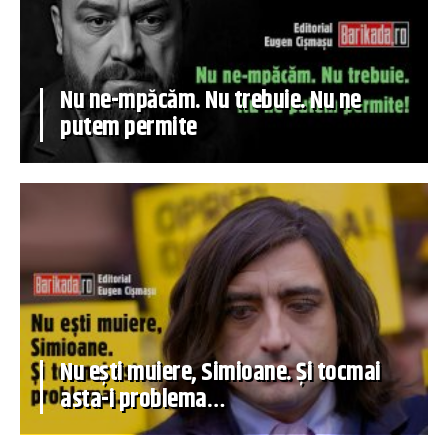
Nu ne-mpăcăm. Nu trebuie. Nu ne
putem permite
Nu ești muiere, Simioane. Și tocmai
asta-i problema…