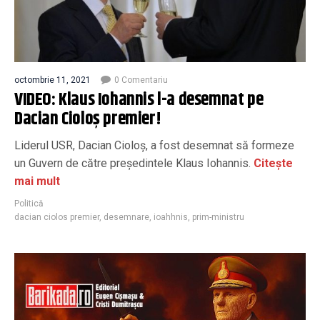
octombrie 11, 2021
0 Comentariu
VIDEO: Klaus Iohannis l-a desemnat pe
Dacian Cioloș premier!
Liderul USR, Dacian Cioloș, a fost desemnat să formeze
un Guvern de către președintele Klaus Iohannis.
Citește
mai mult
Politică
dacian ciolos premier
,
desemnare
,
ioahhnis
,
prim-ministru