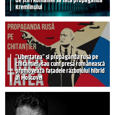
de știri României să facă propagandă
Kremlinului
”Libertatea” și propaganda rusă pe
chitanțier, sau cum presa românească
promovează fațadele războiului hibrid
al Moscovei