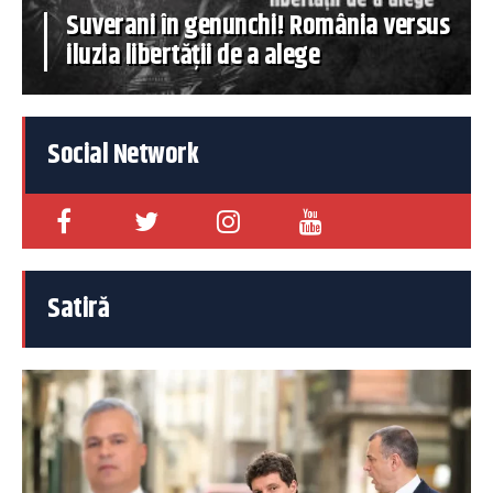
Suverani în genunchi! România versus
iluzia libertății de a alege
Social Network
Satiră