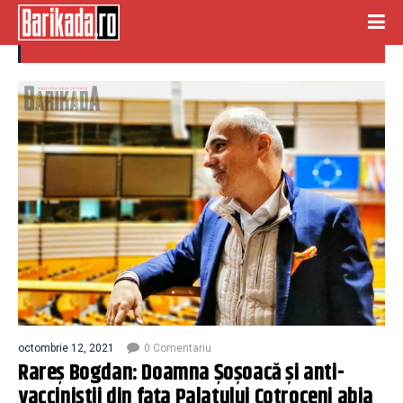
dacian ciolos premier
octombrie 12, 2021
0 Comentariu
Rareș Bogdan: Doamna Şoşoacă şi anti-
vacciniştii din faţa Palatului Cotroceni abia