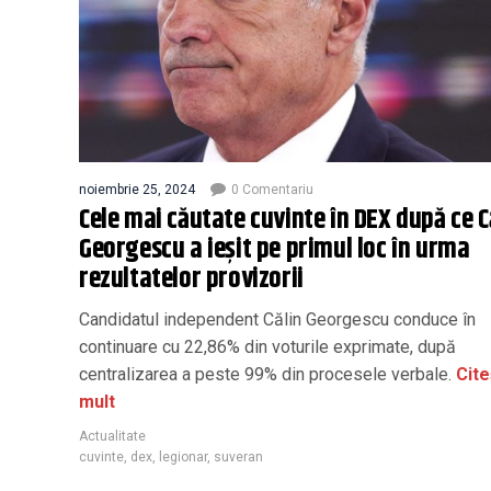
noiembrie 25, 2024
0 Comentariu
Cele mai căutate cuvinte în DEX după ce C
Georgescu a ieșit pe primul loc în urma
rezultatelor provizorii
Candidatul independent Călin Georgescu conduce în
continuare cu 22,86% din voturile exprimate, după
centralizarea a peste 99% din procesele verbale.
Cite
mult
Actualitate
cuvinte
,
dex
,
legionar
,
suveran