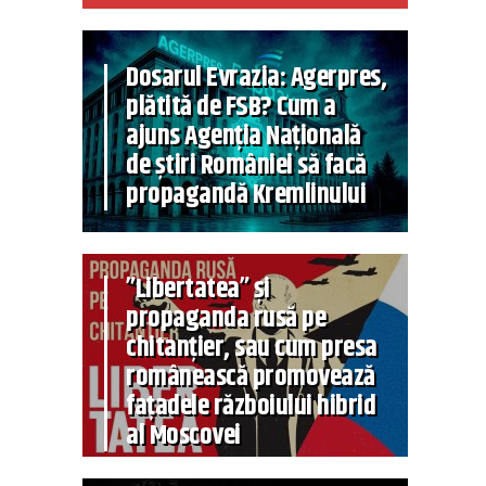
Dosarul Evrazia: Agerpres,
plătită de FSB? Cum a
ajuns Agenția Națională
de știri României să facă
propagandă Kremlinului
”Libertatea” și
propaganda rusă pe
chitanțier, sau cum presa
românească promovează
fațadele războiului hibrid
al Moscovei