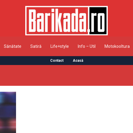
Sănătate
Satiră
Life+style
Info – Util
Motokooltura
Contact
Acasă