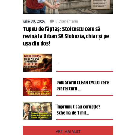
iulie 30, 2026
0 Comentariu
Tupeu de făptaș: Stoicescu cere să
revină la Urban SA Slobozia, chiar și pe
ușa din dos!
...
Poluatorul CLEAN CYCLO cere
Prefecturii ...
Împrumut sau corupție?
Schema de 7 mil...
VEZI MAI MULT