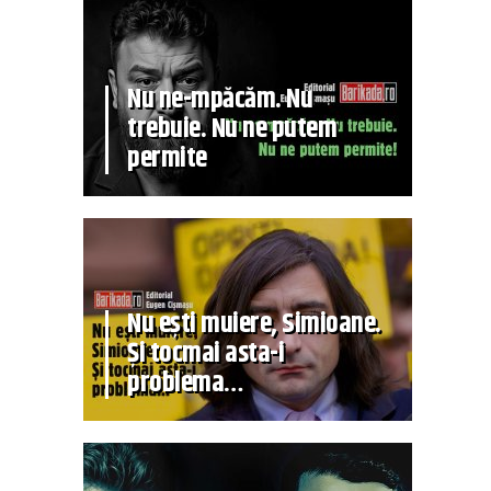
Nu ne-mpăcăm. Nu
trebuie. Nu ne putem
permite
Nu ești muiere, Simioane.
Și tocmai asta-i
problema…