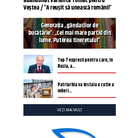
abandonat varianta Tomac pentru
Veștea / ”A reușit să unească românii”
Generația „gândacilor de
bucătărie”: „Cel mai mare partid din
lume. Puterea tineretului”
Top 7 expresii pentru care, în
Rusia, a...
Patriarhia va instala o cutie a
milei î...
VEZI MAI MULT