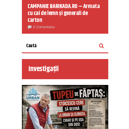
CAMPANIE BARIKADA.RO – Armata
cu cai de lemn și generali de
carton
0 Comentariu
Investigații