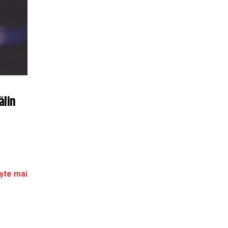
ălin
ște mai