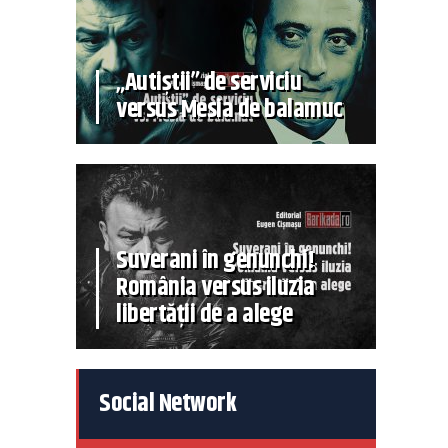
„Autiștii” de serviciu
versus Mesia de balamuc
Suverani în genunchi!
România versus iluzia
libertății de a alege
Social Network