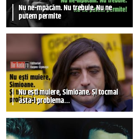
Nu ne-mpăcăm. Nu trebuie. Nu ne
putem permite
Nu ești muiere, Simioane. Și tocmai
asta-i problema…