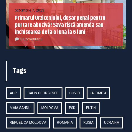
octombrie 7, 2023
Primarul Urziceniului, dosar penal pentru
purtare abuzivă! Sava riscă amenda sau
închisoarea de la o lună la 6 luni
0 Comentariu
Tags
AUR
CALIN GEORGESCU
COVID
IALOMITA
MAIA SANDU
MOLDOVA
PSD
PUTIN
REPUBLICA MOLDOVA
ROMANIA
RUSIA
UCRAINA