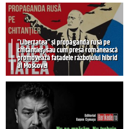
”Libertatea” și propaganda rusă pe
chitanțier, sau cum presa românească
promovează fațadele războiului hibrid
al Moscovei