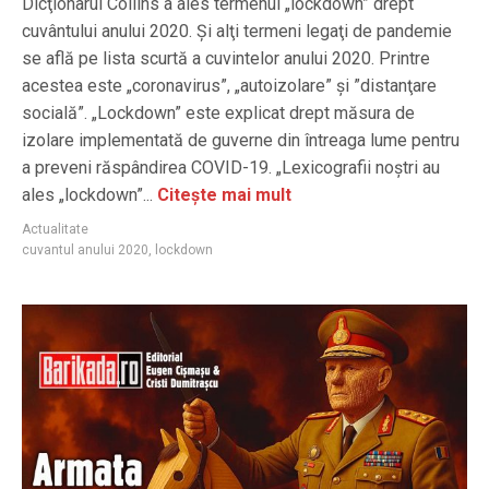
Dicţionarul Collins a ales termenul „lockdown” drept
cuvântului anului 2020. Şi alţi termeni legaţi de pandemie
se află pe lista scurtă a cuvintelor anului 2020. Printre
acestea este „coronavirus”, „autoizolare” şi ”distanţare
socială”. „Lockdown” este explicat drept măsura de
izolare implementată de guverne din întreaga lume pentru
a preveni răspândirea COVID-19. „Lexicografii noştri au
ales „lockdown”...
Citește mai mult
Actualitate
cuvantul anului 2020
,
lockdown