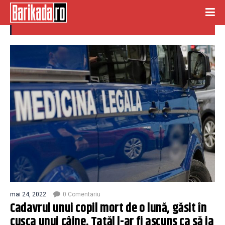
cusca caine
mai 24, 2022
0 Comentariu
Cadavrul unui copil mort de o lună, găsit în
cușca unui câine. Tatăl l-ar fi ascuns ca să ia