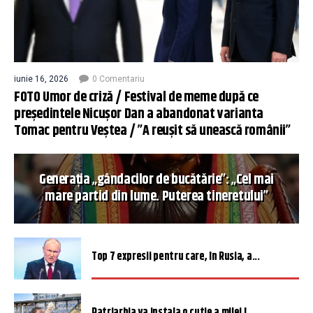
iunie 16, 2026
0 Comentariu
FOTO Umor de criză / Festival de meme după ce
președintele Nicușor Dan a abandonat varianta
Tomac pentru Veștea / ”A reușit să unească românii”
Generația „gândacilor de bucătărie”: „Cel mai
mare partid din lume. Puterea tineretului”
Top 7 expresii pentru care, în Rusia, a...
Patriarhia va instala o cutie a milei î...