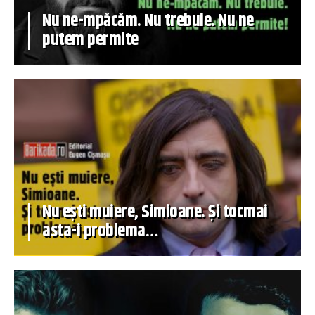
Nu ne-mpăcăm. Nu trebuie. Nu ne
putem permite
Nu ești muiere, Simioane. Și tocmai
asta-i problema…