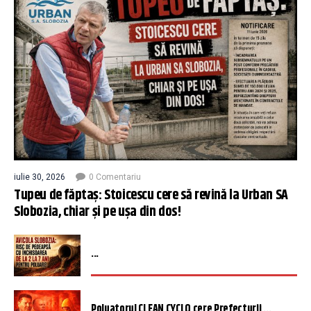
iulie 30, 2026
0 Comentariu
Tupeu de făptaș: Stoicescu cere să revină la Urban SA
Slobozia, chiar și pe ușa din dos!
...
Poluatorul CLEAN CYCLO cere Prefecturii ...