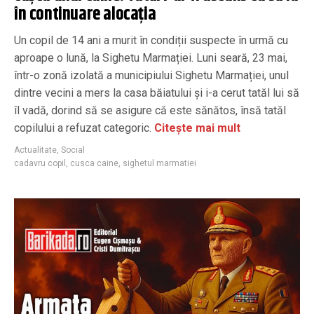
în continuare alocația
Un copil de 14 ani a murit în condiții suspecte în urmă cu
aproape o lună, la Sighetu Marmației. Luni seară, 23 mai,
într-o zonă izolată a municipiului Sighetu Marmației, unul
dintre vecini a mers la casa băiatului și i-a cerut tatăl lui să
îl vadă, dorind să se asigure că este sănătos, însă tatăl
copilului a refuzat categoric.
Citește mai mult
Actualitate
,
Social
cadavru copil
,
cusca caine
,
sighetul marmatiei