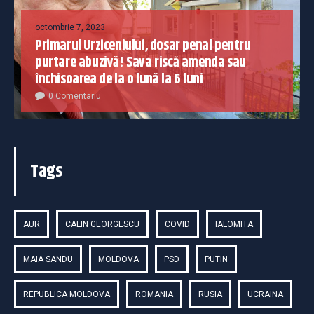
octombrie 7, 2023
Primarul Urziceniului, dosar penal pentru
purtare abuzivă! Sava riscă amenda sau
închisoarea de la o lună la 6 luni
0 Comentariu
Tags
AUR
CALIN GEORGESCU
COVID
IALOMITA
MAIA SANDU
MOLDOVA
PSD
PUTIN
REPUBLICA MOLDOVA
ROMANIA
RUSIA
UCRAINA