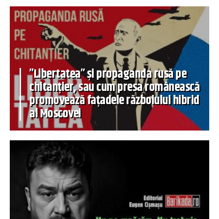
”Libertatea” și propaganda rusă pe
chitanțier, sau cum presa românească
promovează fațadele războiului hibrid
al Moscovei