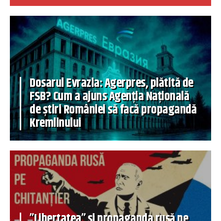
Dosarul Evrazia: Agerpres, plătită de
FSB? Cum a ajuns Agenția Națională
de știri României să facă propagandă
Kremlinului
”Libertatea” și propaganda rusă pe