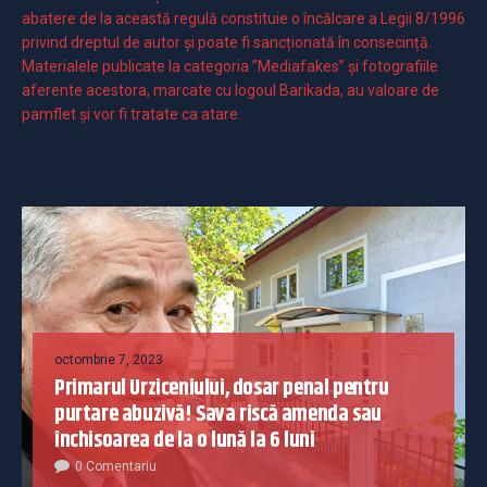
abatere de la această regulă constituie o încălcare a Legii 8/1996
privind dreptul de autor și poate fi sancționată în consecință.
Materialele publicate la categoria ”Mediafakes” și fotografiile
aferente acestora, marcate cu logoul Barikada, au valoare de
pamflet și vor fi tratate ca atare.
octombrie 7, 2023
Primarul Urziceniului, dosar penal pentru
purtare abuzivă! Sava riscă amenda sau
închisoarea de la o lună la 6 luni
0 Comentariu