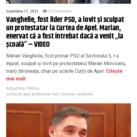
noiembrie 17, 2021
0 Comentariu
Vanghelie, fost lider PSD, a lovit și scuipat
un protestatar la Curtea de Apel. Marian,
enervat că a fost întrebat dacă a venit „la
școală” – VIDEO
Marian Vanghelie, fost primar PSD al Sectorului 5, l-a
înjurat, scuipat și lovit pe protestatarul Marian Morosanu,
marți dimineața, chiar pe scările Curții de Apel.
Citește
mai mult
Actualitate
,
Politică
curtea de apel
,
protestatar lovit
,
scandal
,
vanghelie