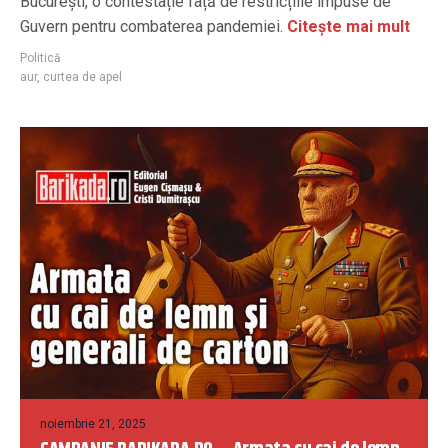
București, o contestație față de restricțiile impuse de
Guvern pentru combaterea pandemiei.
Citește mai mult
Politică
aur
,
curtea de apel
noiembrie 21, 2025