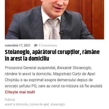
noiembrie 17, 2021
0 Comentariu
Stoianoglo, apărătorul corupților, rămâne
în arest la domiciliu
Procurorul General suspendat, Alexandr Stoianoglo,
rămâne în arest la domiciliu. Magistrații Curții de Apel
Chișinău s-au exprimat asupra demersului depus de
avocații șefului PG, care au cerut ca măsura să fie anulată.
Citește mai mult
Politică
arest la domiciliu
,
curtea de apel
,
stoianoglo