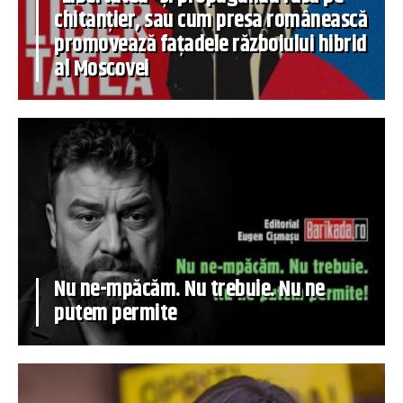
chitanțier, sau cum presa românească
promovează fațadele războiului hibrid
al Moscovei
Nu ne-mpăcăm. Nu trebuie. Nu ne
putem permite