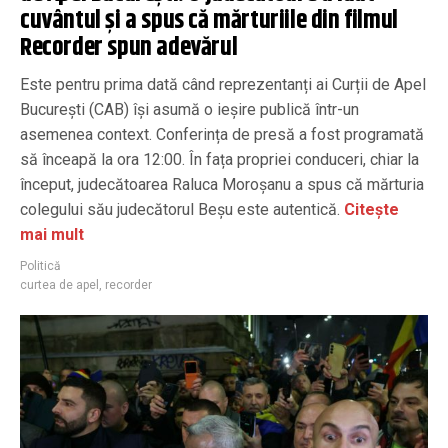
cuvântul și a spus că mărturiile din filmul
Recorder spun adevărul
Este pentru prima dată când reprezentanți ai Curții de Apel
București (CAB) își asumă o ieșire publică într-un
asemenea context. Conferința de presă a fost programată
să înceapă la ora 12:00. În fața propriei conduceri, chiar la
început, judecătoarea Raluca Moroșanu a spus că mărturia
colegului său judecătorul Beșu este autentică.
Citește
mai mult
Politică
curtea de apel
,
recorder