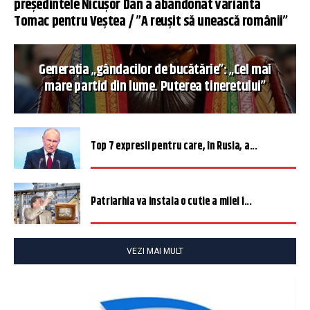
președintele Nicușor Dan a abandonat varianta
Tomac pentru Veștea / ”A reușit să unească românii”
Generația „gândacilor de bucătărie”: „Cel mai
mare partid din lume. Puterea tineretului”
Top 7 expresii pentru care, în Rusia, a...
Patriarhia va instala o cutie a milei î...
VEZI MAI MULT