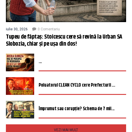
iulie 30, 2026
0 Comentariu
Tupeu de făptaș: Stoicescu cere să revină la Urban SA
Slobozia, chiar și pe ușa din dos!
...
Poluatorul CLEAN CYCLO cere Prefecturii ...
Împrumut sau corupție? Schema de 7 mil...
VEZI MAI MULT