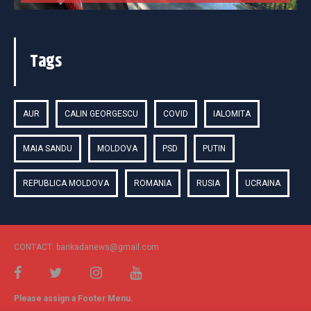
Tags
AUR
CALIN GEORGESCU
COVID
IALOMITA
MAIA SANDU
MOLDOVA
PSD
PUTIN
REPUBLICA MOLDOVA
ROMANIA
RUSIA
UCRAINA
CONTACT: barikadanews@gmail.com
Please assign a Footer Menu.