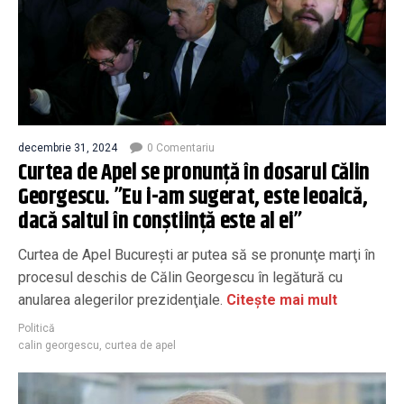
decembrie 31, 2024
0 Comentariu
Curtea de Apel se pronunță în dosarul Călin
Georgescu. ”Eu i-am sugerat, este leoaică,
dacă saltul în conștiință este al ei”
Curtea de Apel Bucureşti ar putea să se pronunţe marţi în
procesul deschis de Călin Georgescu în legătură cu
anularea alegerilor prezidenţiale.
Citește mai mult
Politică
calin georgescu
,
curtea de apel