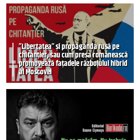
”Libertatea” și propaganda rusă pe
chitanțier, sau cum presa românească
promovează fațadele războiului hibrid
al Moscovei