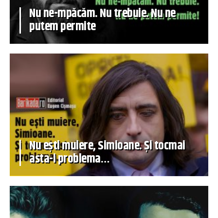
Nu ne-mpăcăm. Nu trebuie. Nu ne
putem permite
Nu ești muiere, Simioane. Și tocmai
asta-i problema…