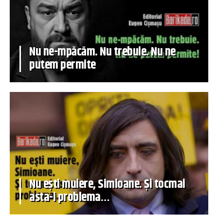
Nu ne-mpăcăm. Nu trebuie. Nu ne
putem permite
Nu ești muiere, Simioane. Și tocmai
asta-i problema…