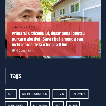
octombrie 7, 2023
Primarul Urziceniului, dosar penal pentru
purtare abuzivă! Sava riscă amenda sau
închisoarea de la o lună la 6 luni
0 Comentariu
Tags
AUR
CALIN GEORGESCU
COVID
IALOMITA
MAIA SANDU
MOLDOVA
PSD
PUTIN