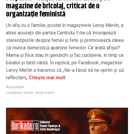
magazine de bricolaj, criticat de o
organizație feministă
Un afiș cu o familie, postat în magazinele Leroy Merlin, a
atras acuzații din partea Centrului Filia că încurajează
stereotipurile despre femei și fete și promovează ideea
că munca domestică aparține femeilor. Ce arată afișul?
Mama și fiica stau în genunchi și fac curățenie, în timp ce
băiatul și tatăl cântă. În replică, pe Facebook, magazinul
Leroy Merlin a transmis că „Ne-a făcut să ne oprim și să
reflectăm„
Citește mai mult
Actualitate
curatenie
,
femei
,
leroy merlin