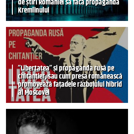
de știri României să facă propagandă
Kremlinului
”Libertatea” și propaganda rusă pe
chitanțier, sau cum presa românească
promovează fațadele războiului hibrid
al Moscovei