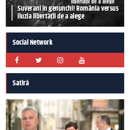
Suverani în genunchi! România versus
iluzia libertății de a alege
Social Network
Satiră