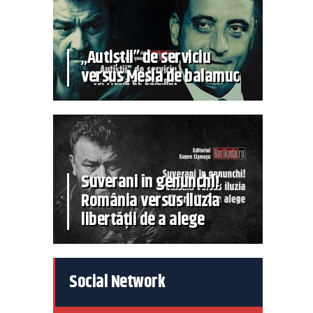
„Autiștii” de serviciu
versus Mesia de balamuc
Suverani în genunchi!
România versus iluzia
libertății de a alege
Social Network