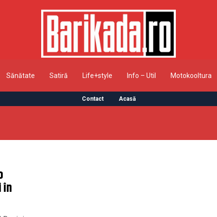
Sănătate
Satiră
Life+style
Info – Util
Motokooltura
Contact
Acasă
o
 în