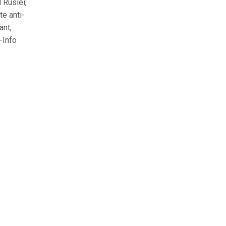
 Rusiei,
te anti-
ant,
-Info