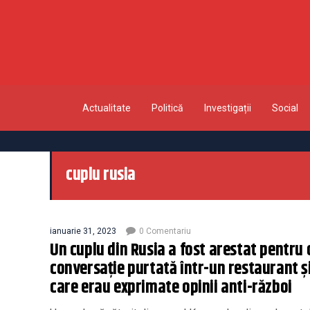
Actualitate
Politică
Investigații
Social
cuplu rusia
ianuarie 31, 2023
0 Comentariu
Un cuplu din Rusia a fost arestat pentru 
conversație purtată într-un restaurant și
care erau exprimate opinii anti-război