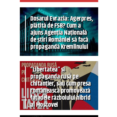
Dosarul Evrazia: Agerpres,
plătită de FSB? Cum a
ajuns Agenția Națională
de știri României să facă
propagandă Kremlinului
”Libertatea” și
propaganda rusă pe
chitanțier, sau cum presa
românească promovează
fațadele războiului hibrid
al Moscovei