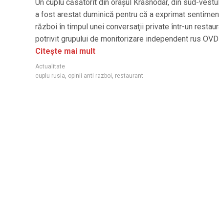
Un cuplu căsătorit din oraşul Krasnodar, din sud-vestul
a fost arestat duminică pentru că a exprimat sentimen
război în timpul unei conversaţii private într-un restaur
potrivit grupului de monitorizare independent rus OVD
Citește mai mult
Actualitate
cuplu rusia
,
opinii anti razboi
,
restaurant