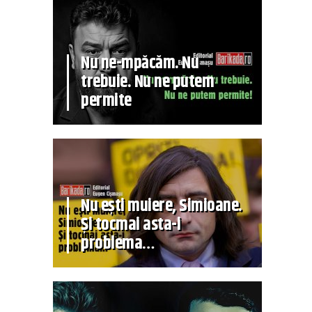
Nu ne-mpăcăm. Nu
trebuie. Nu ne putem
permite
Nu ești muiere, Simioane.
Și tocmai asta-i
problema…