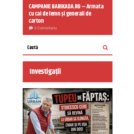
CAMPANIE BARIKADA.RO – Armata
cu cai de lemn și generali de
carton
0 Comentariu
Investigații