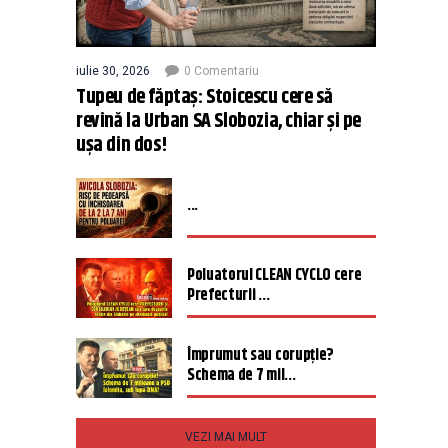
iulie 30, 2026
0 Comentariu
Tupeu de făptaș: Stoicescu cere să
revină la Urban SA Slobozia, chiar și pe
ușa din dos!
...
Poluatorul CLEAN CYCLO cere
Prefecturii ...
Împrumut sau corupție?
Schema de 7 mil...
VEZI MAI MULT