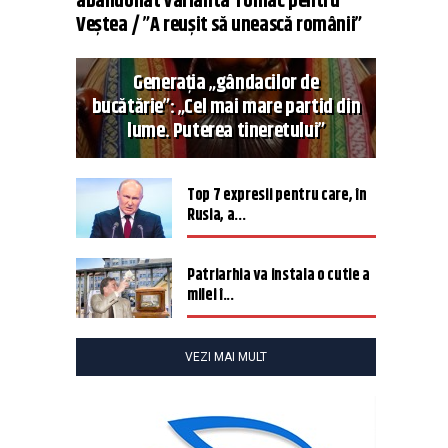
abandonat varianta Tomac pentru
Veștea / ”A reușit să unească românii”
Generația „gândacilor de
bucătărie”: „Cel mai mare partid din
lume. Puterea tineretului”
Top 7 expresii pentru care, în
Rusia, a...
Patriarhia va instala o cutie a
milei î...
VEZI MAI MULT