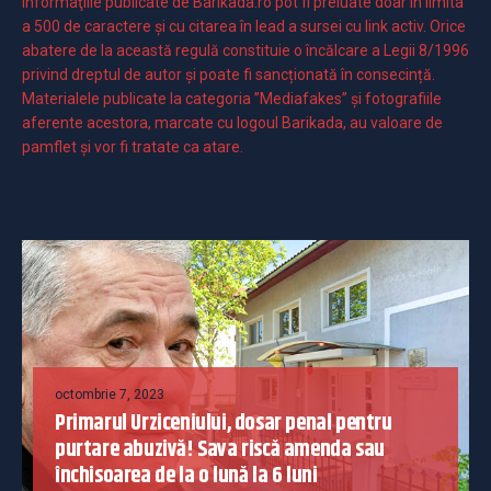
Informaţiile publicate de Barikada.ro pot fi preluate doar în limita
a 500 de caractere şi cu citarea în lead a sursei cu link activ. Orice
abatere de la această regulă constituie o încălcare a Legii 8/1996
privind dreptul de autor și poate fi sancționată în consecință.
Materialele publicate la categoria ”Mediafakes” și fotografiile
aferente acestora, marcate cu logoul Barikada, au valoare de
pamflet și vor fi tratate ca atare.
octombrie 7, 2023
Primarul Urziceniului, dosar penal pentru
purtare abuzivă! Sava riscă amenda sau
închisoarea de la o lună la 6 luni