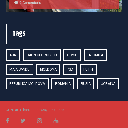
0 Comentariu
Tags
AUR
CALIN GEORGESCU
COVID
IALOMITA
MAIA SANDU
MOLDOVA
PSD
PUTIN
REPUBLICA MOLDOVA
ROMANIA
RUSIA
UCRAINA
CONTACT: barikadanews@gmail.com