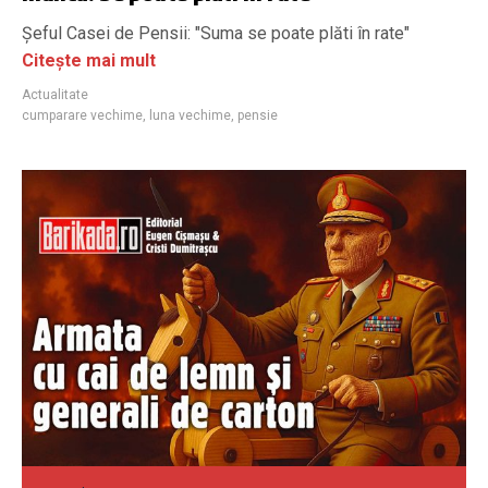
Şeful Casei de Pensii: "Suma se poate plăti în rate"
Citește mai mult
Actualitate
cumparare vechime
,
luna vechime
,
pensie