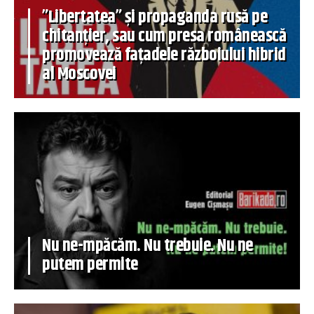
”Libertatea” și propaganda rusă pe
chitanțier, sau cum presa românească
promovează fațadele războiului hibrid
al Moscovei
Nu ne-mpăcăm. Nu trebuie. Nu ne
putem permite