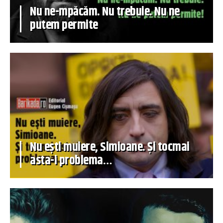
Nu ne-mpăcăm. Nu trebuie. Nu ne
putem permite
Nu ești muiere, Simioane. Și tocmai
asta-i problema…