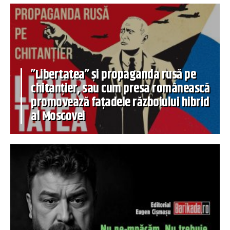
”Libertatea” și propaganda rusă pe
chitanțier, sau cum presa românească
promovează fațadele războiului hibrid
al Moscovei