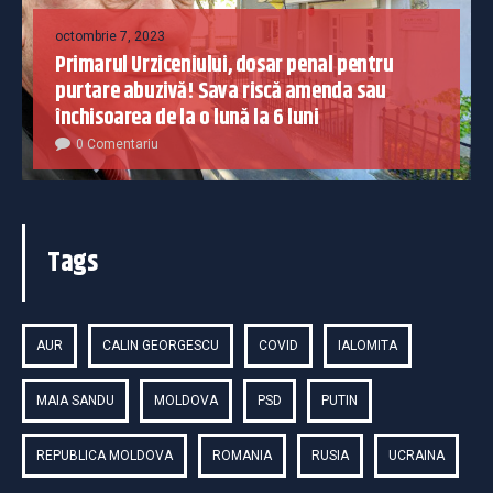
octombrie 7, 2023
Primarul Urziceniului, dosar penal pentru
purtare abuzivă! Sava riscă amenda sau
închisoarea de la o lună la 6 luni
0 Comentariu
Tags
AUR
CALIN GEORGESCU
COVID
IALOMITA
MAIA SANDU
MOLDOVA
PSD
PUTIN
REPUBLICA MOLDOVA
ROMANIA
RUSIA
UCRAINA