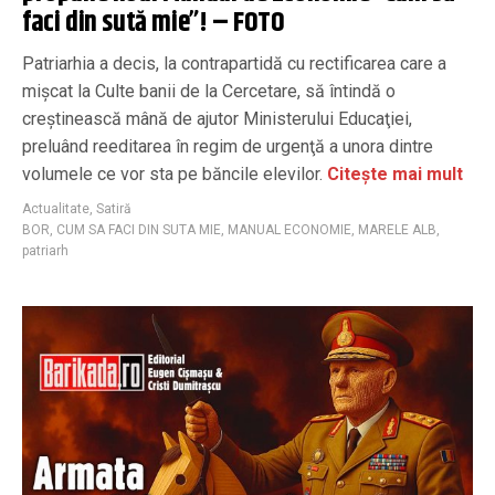
faci din sută mie”! – FOTO
Patriarhia a decis, la contrapartidă cu rectificarea care a
mişcat la Culte banii de la Cercetare, să întindă o
creştinească mână de ajutor Ministerului Educaţiei,
preluând reeditarea în regim de urgenţă a unora dintre
volumele ce vor sta pe băncile elevilor.
Citește mai mult
Actualitate
,
Satiră
BOR
,
CUM SA FACI DIN SUTA MIE
,
MANUAL ECONOMIE
,
MARELE ALB
,
patriarh