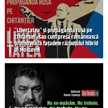
”Libertatea” și propaganda rusă pe
chitanțier, sau cum presa românească
promovează fațadele războiului hibrid
al Moscovei