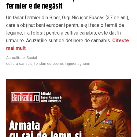
fermier e de negăsit
Un tânăr fermier din Bihor, Gigi Nicuşor Fuscaş (37 de ani),
care a obținut bani europeni pentru a-și face o fermă de
legume, i-a folosit pentru a cultiva canabis, este dat în
urmărire. Acuzațiile sunt de deținere de cannabis.
Citește
mai mult
Actualitate
,
Social
cultura canabis
,
fonduri europene
,
inginer agronim