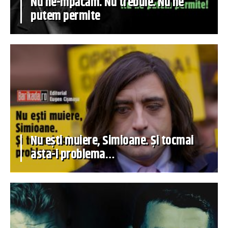
Nu ne-mpăcăm. Nu trebuie. Nu ne
putem permite
Nu ești muiere, Simioane. Și tocmai
asta-i problema…