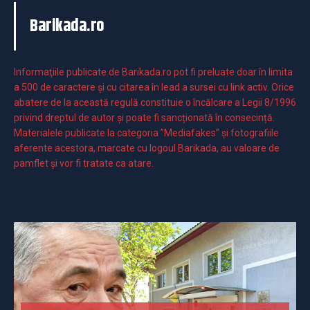
Barikada.ro
Informaţiile publicate de Barikada.ro pot fi preluate doar în limita
a 500 de caractere şi cu citarea în lead a sursei cu link activ. Orice
abatere de la această regulă constituie o încălcare a Legii 8/1996
privind dreptul de autor și poate fi sancționată în consecință.
Materialele publicate la categoria ”Mediafakes” și fotografiile
aferente acestora, marcate cu logoul Barikada, au valoare de
pamflet și vor fi tratate ca atare.