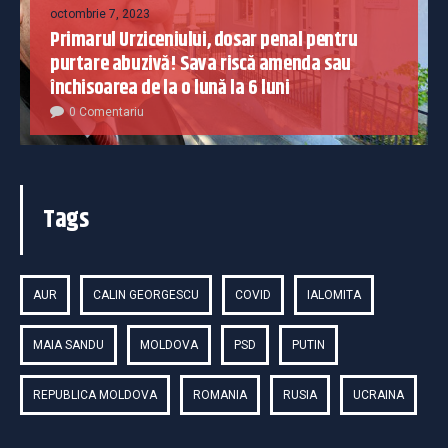
octombrie 7, 2023
Primarul Urziceniului, dosar penal pentru
purtare abuzivă! Sava riscă amenda sau
închisoarea de la o lună la 6 luni
0 Comentariu
Tags
AUR
CALIN GEORGESCU
COVID
IALOMITA
MAIA SANDU
MOLDOVA
PSD
PUTIN
REPUBLICA MOLDOVA
ROMANIA
RUSIA
UCRAINA