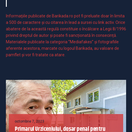
Informaţiile publicate de Barikada.ro pot fi preluate doar în limita
a 500 de caractere şi cu citarea în lead a sursei cu link activ. Orice
abatere de la această regulă constituie o încălcare a Legii 8/1996
privind dreptul de autor și poate fi sancționată în consecință.
Materialele publicate la categoria ”Mediafakes” și fotografiile
aferente acestora, marcate cu logoul Barikada, au valoare de
pamflet și vor fi tratate ca atare.
octombrie 7, 2023
Primarul Urziceniului, dosar penal pentru