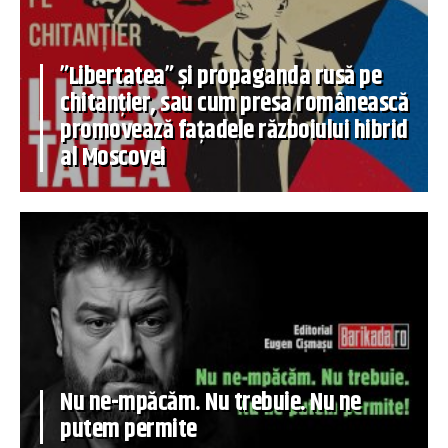
”Libertatea” și propaganda rusă pe
chitanțier, sau cum presa românească
promovează fațadele războiului hibrid
al Moscovei
Nu ne-mpăcăm. Nu trebuie. Nu ne
putem permite