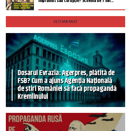
Împrumut sau corupție? Schema de 7 mil...
VEZI MAI MULT
Dosarul Evrazia: Agerpres, plătită de
FSB? Cum a ajuns Agenția Națională
de știri României să facă propagandă
Kremlinului