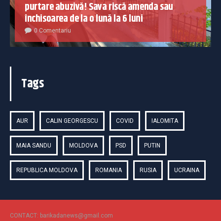
purtare abuzivă! Sava riscă amenda sau
închisoarea de la o lună la 6 luni
0 Comentariu
Tags
AUR
CALIN GEORGESCU
COVID
IALOMITA
MAIA SANDU
MOLDOVA
PSD
PUTIN
REPUBLICA MOLDOVA
ROMANIA
RUSIA
UCRAINA
CONTACT: barikadanews@gmail.com