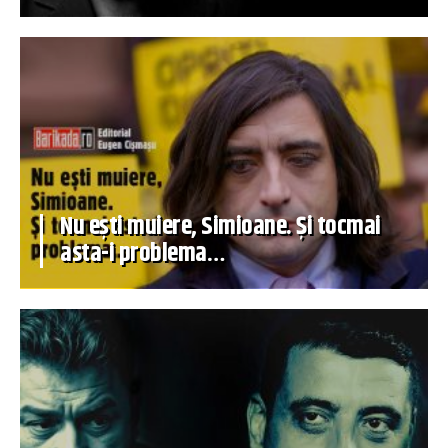
Nu ești muiere, Simioane. Și tocmai
asta-i problema…