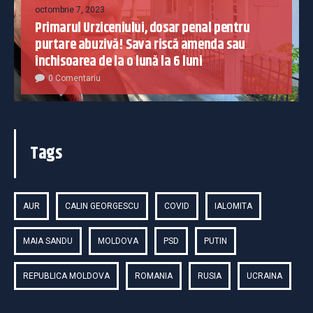
octombrie 7, 2023
Primarul Urziceniului, dosar penal pentru
purtare abuzivă! Sava riscă amenda sau
închisoarea de la o lună la 6 luni
0 Comentariu
Tags
AUR
CALIN GEORGESCU
COVID
IALOMITA
MAIA SANDU
MOLDOVA
PSD
PUTIN
REPUBLICA MOLDOVA
ROMANIA
RUSIA
UCRAINA