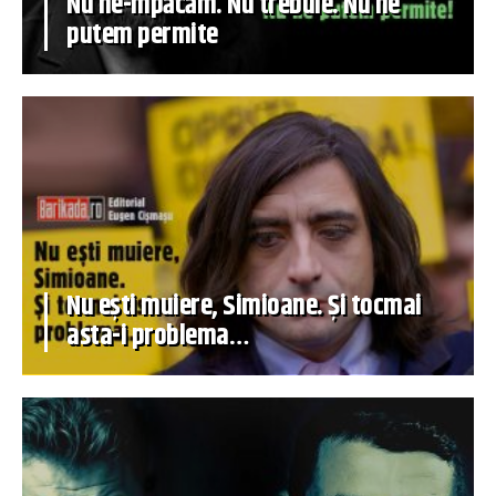
Nu ne-mpăcăm. Nu trebuie. Nu ne
putem permite
Nu ești muiere, Simioane. Și tocmai
asta-i problema…