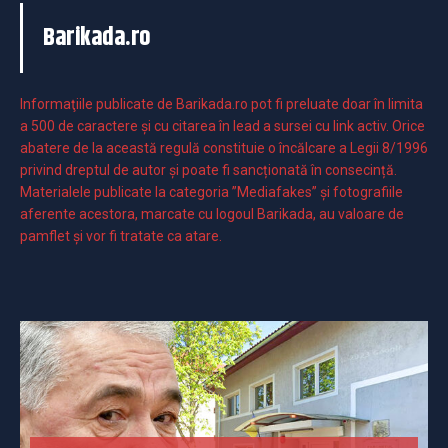
Barikada.ro
Informaţiile publicate de Barikada.ro pot fi preluate doar în limita
a 500 de caractere şi cu citarea în lead a sursei cu link activ. Orice
abatere de la această regulă constituie o încălcare a Legii 8/1996
privind dreptul de autor și poate fi sancționată în consecință.
Materialele publicate la categoria ”Mediafakes” și fotografiile
aferente acestora, marcate cu logoul Barikada, au valoare de
pamflet și vor fi tratate ca atare.