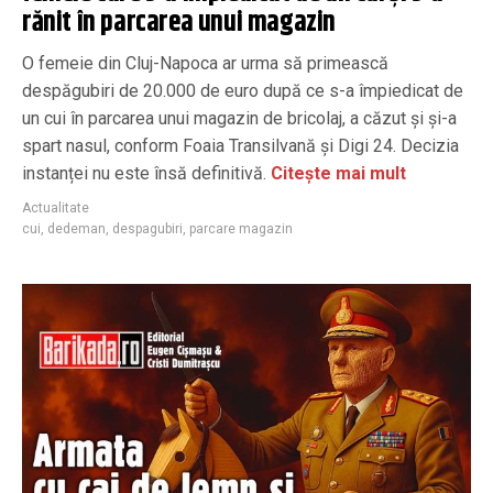
rănit în parcarea unui magazin
O femeie din Cluj-Napoca ar urma să primească
despăgubiri de 20.000 de euro după ce s-a împiedicat de
un cui în parcarea unui magazin de bricolaj, a căzut și și-a
spart nasul, conform Foaia Transilvană și Digi 24. Decizia
instanței nu este însă definitivă.
Citește mai mult
Actualitate
cui
,
dedeman
,
despagubiri
,
parcare magazin