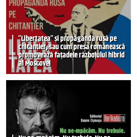
”Libertatea” și propaganda rusă pe
chitanțier, sau cum presa românească
promovează fațadele războiului hibrid
al Moscovei