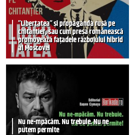
”Libertatea” și propaganda rusă pe
chitanțier, sau cum presa românească
promovează fațadele războiului hibrid
al Moscovei
Nu ne-mpăcăm. Nu trebuie. Nu ne
putem permite