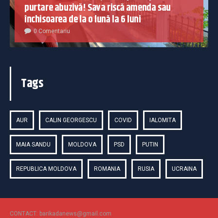
purtare abuzivă! Sava riscă amenda sau
închisoarea de la o lună la 6 luni
0 Comentariu
Tags
AUR
CALIN GEORGESCU
COVID
IALOMITA
MAIA SANDU
MOLDOVA
PSD
PUTIN
REPUBLICA MOLDOVA
ROMANIA
RUSIA
UCRAINA
CONTACT: barikadanews@gmail.com