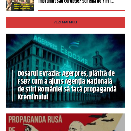
Împrumut sau corupție? Schema de 7 mil...
VEZI MAI MULT
Dosarul Evrazia: Agerpres, plătită de
FSB? Cum a ajuns Agenția Națională
de știri României să facă propagandă
Kremlinului