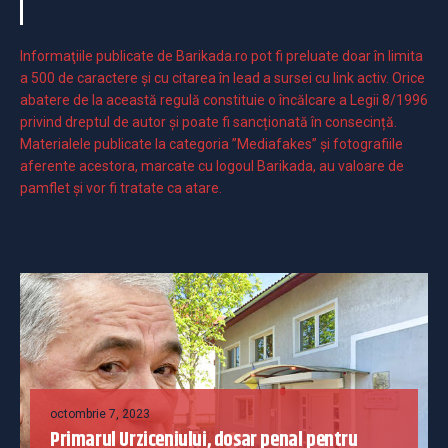
Informaţiile publicate de Barikada.ro pot fi preluate doar în limita
a 500 de caractere şi cu citarea în lead a sursei cu link activ. Orice
abatere de la această regulă constituie o încălcare a Legii 8/1996
privind dreptul de autor și poate fi sancționată în consecință.
Materialele publicate la categoria ”Mediafakes” și fotografiile
aferente acestora, marcate cu logoul Barikada, au valoare de
pamflet și vor fi tratate ca atare.
octombrie 7, 2023
Primarul Urziceniului, dosar penal pentru