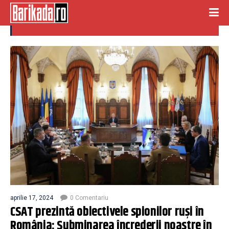
csat
aprilie 17, 2024
0 Comentariu
CSAT prezintă obiectivele spionilor ruși în
România: Subminarea încrederii noastre în