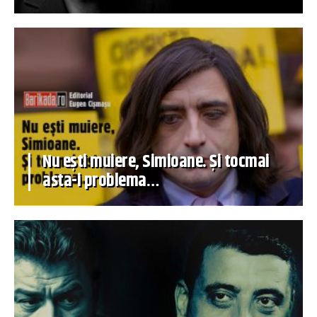
Nu ești muiere, Simioane. Și tocmai
asta-i problema…