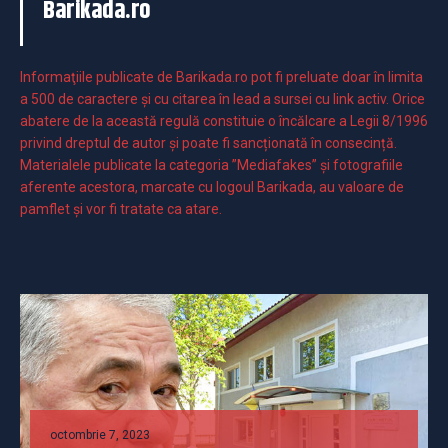
Barikada.ro
Informaţiile publicate de Barikada.ro pot fi preluate doar în limita
a 500 de caractere şi cu citarea în lead a sursei cu link activ. Orice
abatere de la această regulă constituie o încălcare a Legii 8/1996
privind dreptul de autor și poate fi sancționată în consecință.
Materialele publicate la categoria ”Mediafakes” și fotografiile
aferente acestora, marcate cu logoul Barikada, au valoare de
pamflet și vor fi tratate ca atare.
octombrie 7, 2023