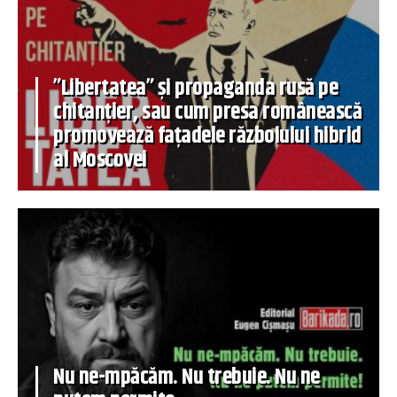
”Libertatea” și propaganda rusă pe
chitanțier, sau cum presa românească
promovează fațadele războiului hibrid
al Moscovei
Nu ne-mpăcăm. Nu trebuie. Nu ne