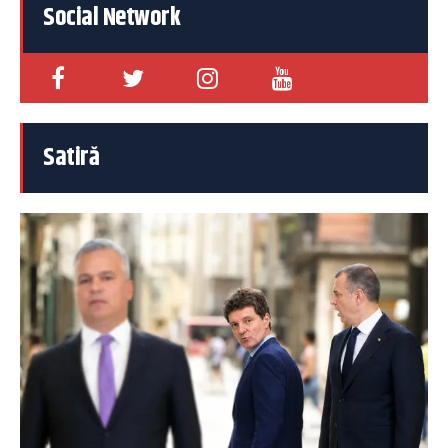
Social Network
Satiră