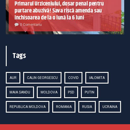
Primarul Urziceniului, dosar penal pentru
purtare abuzivă! Sava riscă amenda sau
închisoarea de la o lună la 6 luni
0 Comentariu
Tags
AUR
CALIN GEORGESCU
COVID
IALOMITA
MAIA SANDU
MOLDOVA
PSD
PUTIN
REPUBLICA MOLDOVA
ROMANIA
RUSIA
UCRAINA