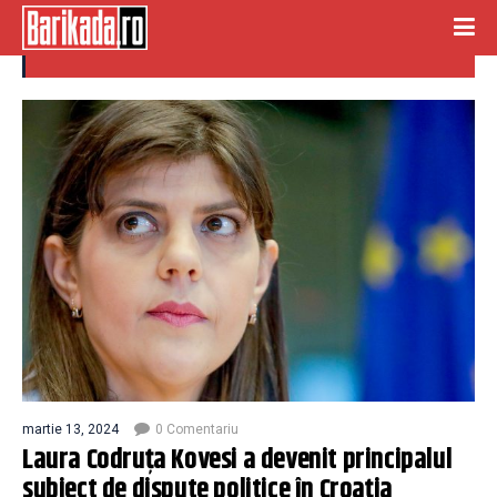
croatia
martie 13, 2024
0 Comentariu
Laura Codruța Kovesi a devenit principalul
subiect de dispute politice în Croația