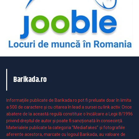
Barikada.ro
Informaţiile publicate de Barikada.ro pot fi preluate doar în limita
a 500 de caractere şi cu citarea în lead a sursei cu link activ. Orice
abatere de la această regulă constituie o încălcare a Legii 8/1996
privind dreptul de autor și poate fi sancționată în consecință.
Materialele publicate la categoria ”Mediafakes” și fotografiile
aferente acestora, marcate cu logoul Barikada, au valoare de