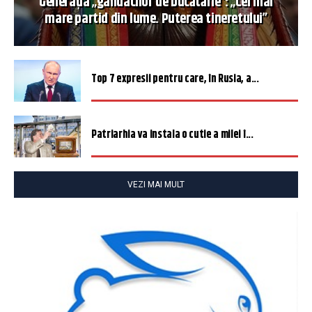
Generația „gândacilor de bucătărie”: „Cel mai
mare partid din lume. Puterea tineretului”
Top 7 expresii pentru care, în Rusia, a...
Patriarhia va instala o cutie a milei î...
VEZI MAI MULT