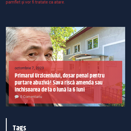
pamflet și vor fi tratate ca atare.
octombrie 7, 2023
Primarul Urziceniului, dosar penal pentru
purtare abuzivă! Sava riscă amenda sau
închisoarea de la o lună la 6 luni
0 Comentariu
Tags