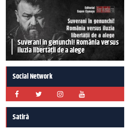
Suverani în genunchi! România versus
iluzia libertății de a alege
Social Network
Satiră