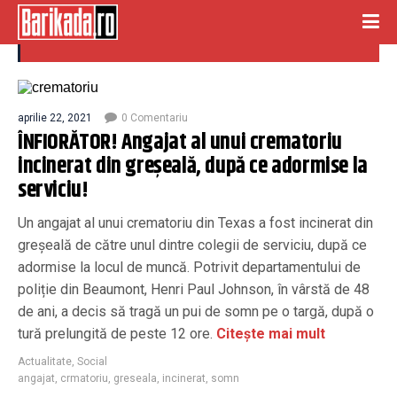
crmatoriu
aprilie 22, 2021
0 Comentariu
ÎNFIORĂTOR! Angajat al unui crematoriu
incinerat din greșeală, după ce adormise la
serviciu!
Un angajat al unui crematoriu din Texas a fost incinerat din
greșeală de către unul dintre colegii de serviciu, după ce
adormise la locul de muncă. Potrivit departamentului de
poliție din Beaumont, Henri Paul Johnson, în vârstă de 48
de ani, a decis să tragă un pui de somn pe o targă, după o
tură prelungită de peste 12 ore.
Citește mai mult
Actualitate
,
Social
angajat
,
crmatoriu
,
greseala
,
incinerat
,
somn