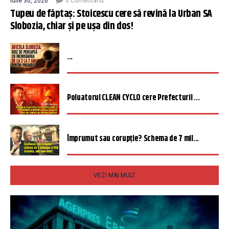
iulie 30, 2026
0 Comentariu
Tupeu de făptaș: Stoicescu cere să revină la Urban SA
Slobozia, chiar și pe ușa din dos!
...
Poluatorul CLEAN CYCLO cere Prefecturii ...
Împrumut sau corupție? Schema de 7 mil...
VEZI MAI MULT