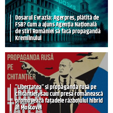
Dosarul Evrazia: Agerpres, plătită de
FSB? Cum a ajuns Agenția Națională
de știri României să facă propagandă
Kremlinului
”Libertatea” și propaganda rusă pe
chitanțier, sau cum presa românească
promovează fațadele războiului hibrid
al Moscovei