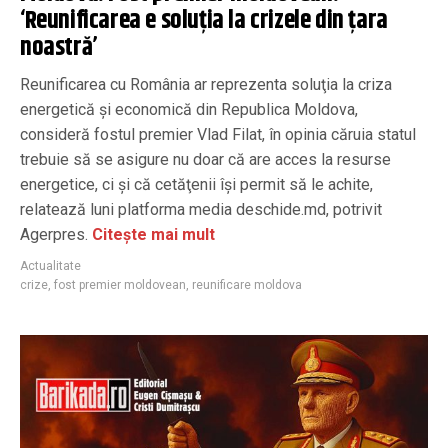
‘Reunificarea e soluția la crizele din țara
noastră’
Reunificarea cu România ar reprezenta soluţia la criza
energetică şi economică din Republica Moldova,
consideră fostul premier Vlad Filat, în opinia căruia statul
trebuie să se asigure nu doar că are acces la resurse
energetice, ci şi că cetăţenii îşi permit să le achite,
relatează luni platforma media deschide.md, potrivit
Agerpres.
Citește mai mult
Actualitate
crize
,
fost premier moldovean
,
reunificare moldova