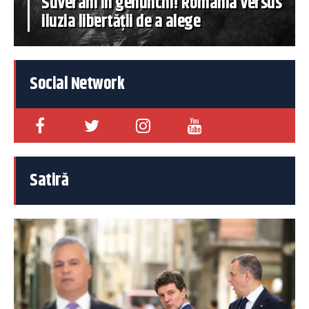
Suverani în genunchi! România versus
iluzia libertății de a alege
Social Network
Satiră