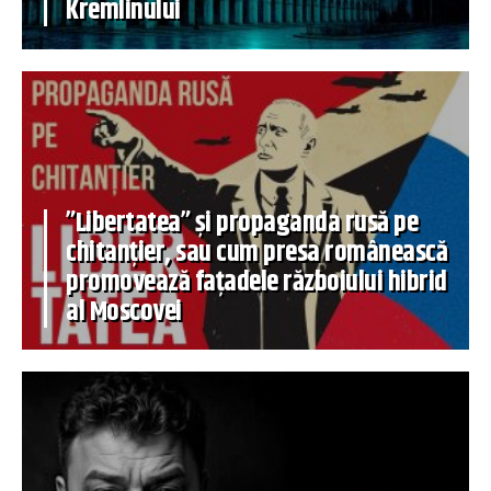
Kremlinului
”Libertatea” și propaganda rusă pe
chitanțier, sau cum presa românească
promovează fațadele războiului hibrid
al Moscovei