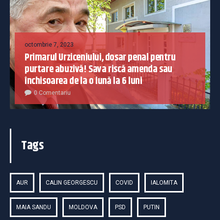
octombrie 7, 2023
Primarul Urziceniului, dosar penal pentru
purtare abuzivă! Sava riscă amenda sau
închisoarea de la o lună la 6 luni
0 Comentariu
Tags
AUR
CALIN GEORGESCU
COVID
IALOMITA
MAIA SANDU
MOLDOVA
PSD
PUTIN