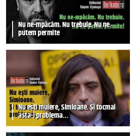
Nu ne-mpăcăm. Nu trebuie. Nu ne
putem permite
Nu ești muiere, Simioane. Și tocmai
asta-i problema…