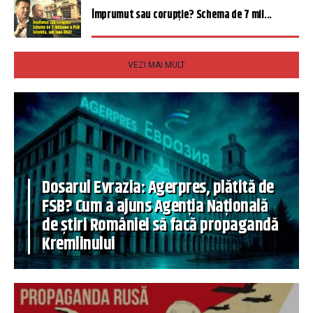
Împrumut sau corupție? Schema de 7 mil...
VEZI MAI MULT
Dosarul Evrazia: Agerpres, plătită de
FSB? Cum a ajuns Agenția Națională
de știri României să facă propagandă
Kremlinului