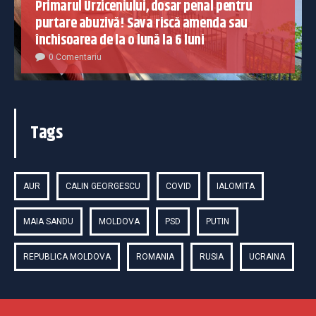
Primarul Urziceniului, dosar penal pentru
purtare abuzivă! Sava riscă amenda sau
închisoarea de la o lună la 6 luni
0 Comentariu
Tags
AUR
CALIN GEORGESCU
COVID
IALOMITA
MAIA SANDU
MOLDOVA
PSD
PUTIN
REPUBLICA MOLDOVA
ROMANIA
RUSIA
UCRAINA