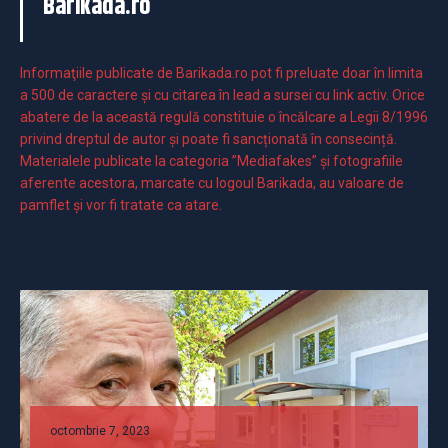
Barikada.ro
Informaţiile publicate de Barikada.ro pot fi preluate doar în limita
a 500 de caractere şi cu citarea în lead a sursei cu link activ. Orice
abatere de la această regulă constituie o încălcare a Legii 8/1996
privind dreptul de autor și poate fi sancționată în consecință.
Materialele publicate la categoria ”Mediafakes” și fotografiile
aferente acestora, marcate cu logoul Barikada, au valoare de
pamflet și vor fi tratate ca atare.
octombrie 7, 2023