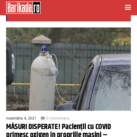
criza paturilor
noiembrie 4, 2021
0 Comentariu
MĂSURI DISPERATE! Pacienții cu COVID
primesc oxigen în propriile mașini –