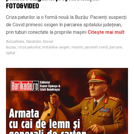
FOTO&VIDEO
Criza paturilor ia o formă nouă la Buzău: Pacienți suspecți
de Covid primesc oxigen în parcarea spitalului județean,
prin tuburi conectate la propriile mașini
Citește mai mult
Actualitate
,
Sănătate
,
Social
buzau
,
criza paturilor
,
instalatie oxigen
,
masini
,
pacienti covid
,
parcare
,
spital