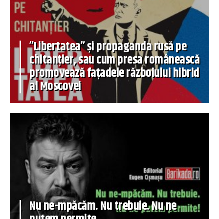
”Libertatea” și propaganda rusă pe
chitanțier, sau cum presa românească
promovează fațadele războiului hibrid
al Moscovei
Nu ne-mpăcăm. Nu trebuie. Nu ne