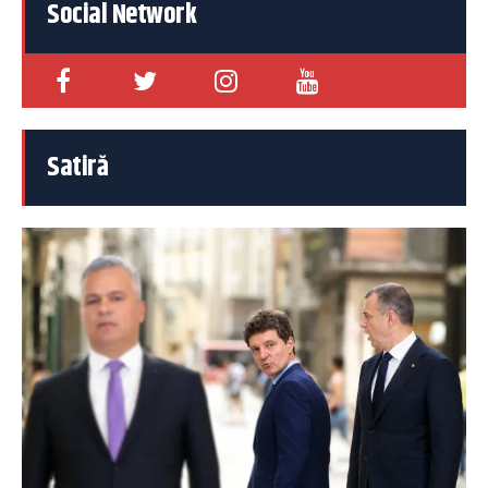
Social Network
Satiră