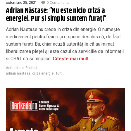
octombrie 25, 2021
0 Comentariu
Adrian Năstase: ”Nu este nicio criză a
energiei. Pur și simplu suntem furați”
Adrian Năstase nu crede în criza din energie. O numește
medicament pentru fraieri și o spune deschis că, de fapt,
suntem furați. Ba, chiar acuză autoritățile că au mimat
liberalizarea pieței și este cazul ca serviciile de informații
și CSAT să se implice.
Citește mai mult
Actualitate
,
Politică
adrian nastase
,
criza energiei
,
furt