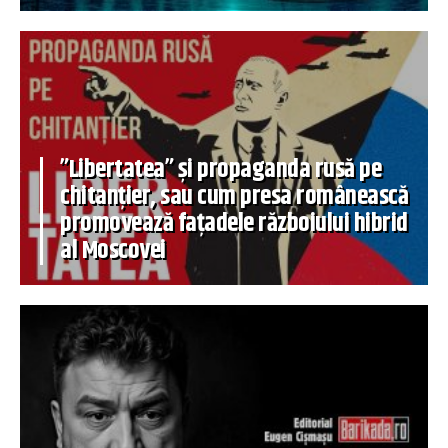
”Libertatea” și propaganda rusă pe
chitanțier, sau cum presa românească
promovează fațadele războiului hibrid
al Moscovei