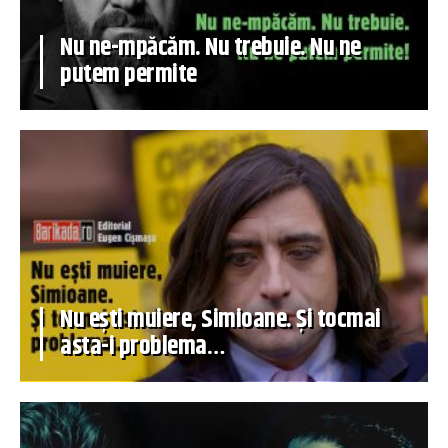
Nu ne-mpăcăm. Nu trebuie. Nu ne
putem permite
Nu ești muiere, Simioane. Și tocmai
asta-i problema…