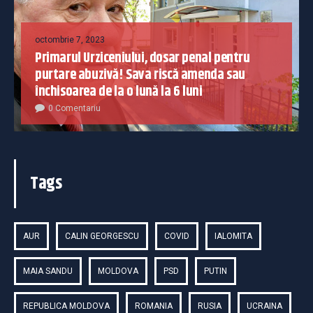
octombrie 7, 2023
Primarul Urziceniului, dosar penal pentru
purtare abuzivă! Sava riscă amenda sau
închisoarea de la o lună la 6 luni
0 Comentariu
Tags
AUR
CALIN GEORGESCU
COVID
IALOMITA
MAIA SANDU
MOLDOVA
PSD
PUTIN
REPUBLICA MOLDOVA
ROMANIA
RUSIA
UCRAINA