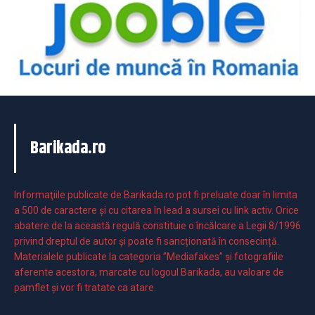
Barikada.ro
Informaţiile publicate de Barikada.ro pot fi preluate doar în limita
a 500 de caractere şi cu citarea în lead a sursei cu link activ. Orice
abatere de la această regulă constituie o încălcare a Legii 8/1996
privind dreptul de autor și poate fi sancționată în consecință.
Materialele publicate la categoria ”Mediafakes” și fotografiile
aferente acestora, marcate cu logoul Barikada, au valoare de
pamflet și vor fi tratate ca atare.