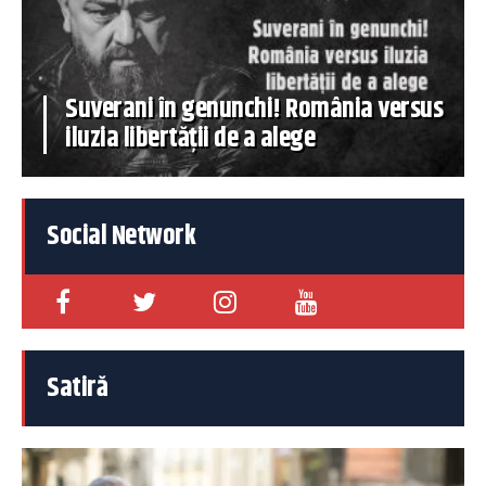
Suverani în genunchi! România versus
iluzia libertății de a alege
Social Network
Satiră