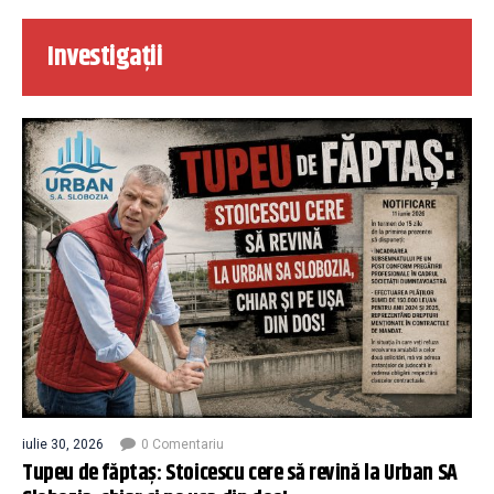
Investigații
iulie 30, 2026
0 Comentariu
Tupeu de făptaș: Stoicescu cere să revină la Urban SA