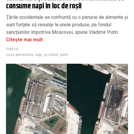
consume napi în loc de roșii
Ţările occidentale se confruntă cu o penurie de alimente şi
sunt forţate să renunţe la unele produse, pe fondul
sancţiunilor împotriva Moscovei, spune Vladimir Putin.
Citește mai mult
Politică
criza alimentara
,
napi
,
occident
,
putin