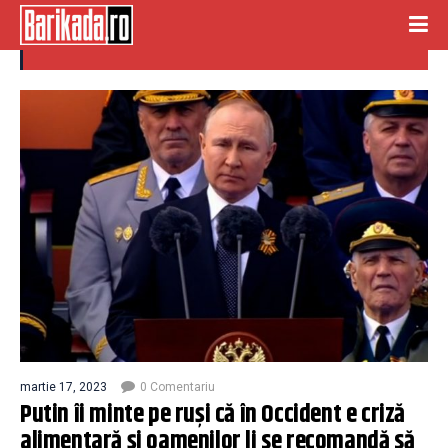
criza alimentara
martie 17, 2023
0 Comentariu
Putin îi minte pe ruși că în Occident e criză
alimentară și oamenilor li se recomandă să