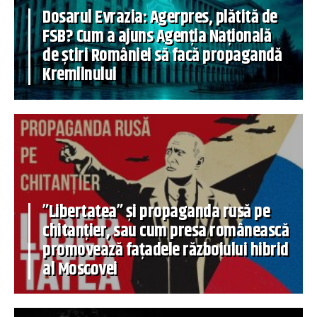
Dosarul Evrazia: Agerpres, plătită de
FSB? Cum a ajuns Agenția Națională
de știri României să facă propagandă
Kremlinului
”Libertatea” și propaganda rusă pe
chitanțier, sau cum presa românească
promovează fațadele războiului hibrid
al Moscovei