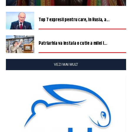
Top 7 expresii pentru care, în Rusia, a...
Patriarhia va instala o cutie a milei î...
VEZI MAI MULT