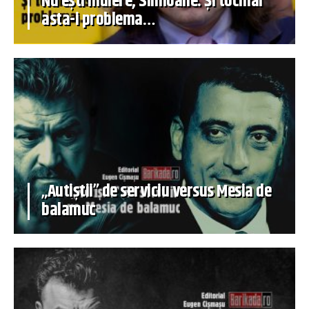
Nu ești muiere, Simioane. Și tocmai
asta-i problema…
„Autiștii” de serviciu versus Mesia de
balamuc